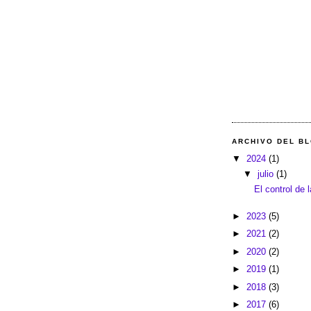
ARCHIVO DEL B
▼
2024
(1)
▼
julio
(1)
El control de 
►
2023
(5)
►
2021
(2)
►
2020
(2)
►
2019
(1)
►
2018
(3)
►
2017
(6)