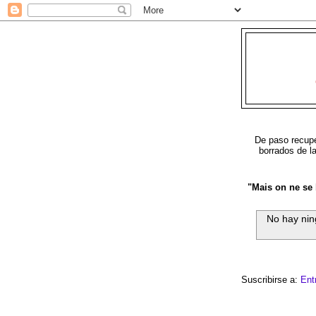
De paso recuper
borrados de l
"Mais on ne se b
No hay nin
Suscribirse a:
Ent