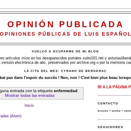
OPINIÓN PUBLICADA
OPINIONES PÚBLICAS DE LUIS ESPAÑO
VUELVO A OCUPARME DE MI BLOG
o artículos míos en los desaparecidos portales suite101.net y asturiasliberal
a versión electrónica de abc, preservados por archive.org o por la memoria ca
LA CITA DEL MES: CYRANO DE BERGERAC
at pas dans l'espoir du succès ! Non, non ! C'est bien plus beau lorsque 
IR A LA PÁGINA 
guna entrada con la etiqueta
enfermedad
.
Mostrar todas las entradas
CONTACTO
Inicio
lectores + arroba
+ opin
radas (Atom)
SEGUIDORES