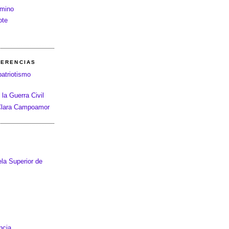
amino
ote
FERENCIAS
patriotismo
 la Guerra Civil
 Clara Campoamor
la Superior de
ncia