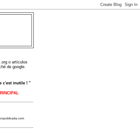
L
.org o artículos
ché de google.
c'est inutile ! "
PRINCIPAL
ionpublicada.
com