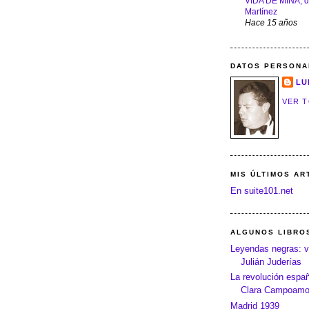
VIDA DE MINA, d
Martínez
Hace 15 años
DATOS PERSONA
LU
VER T
MIS ÚLTIMOS AR
En suite101.net
ALGUNOS LIBRO
Leyendas negras: v
Julián Juderías
La revolución españo
Clara Campoamo
Madrid 1939