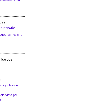
e Manuel Ortuño
LES
IS ESPAÑOL
ODO MI PERFIL
TÍCULOS
S
ida y obra de
la vista por...
r