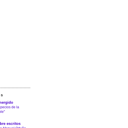
GS
mergido
 pecios de la
le"
bre escritos