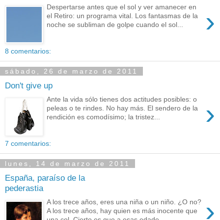
Despertarse antes que el sol y ver amanecer en
›
el Retiro: un programa vital. Los fantasmas de la
noche se subliman de golpe cuando el sol...
8 comentarios:
sábado, 26 de marzo de 2011
Don't give up
Ante la vida sólo tienes dos actitudes posibles: o
›
peleas o te rindes. No hay más. El sendero de la
rendición es comodísimo; la tristez...
7 comentarios:
lunes, 14 de marzo de 2011
España, paraíso de la
pederastia
›
A los trece años, eres una niña o un niño. ¿O no?
A los trece años, hay quien es más inocente que
una col. Cierto es que a esas edade...