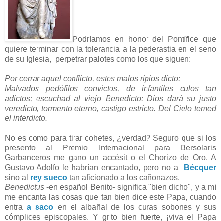
Podríamos en honor del Pontífice que
quiere terminar con la tolerancia a la pederastia en el seno
de su Iglesia, perpetrar palotes como los que siguen:
Por cerrar aquel conflicto, estos malos ripios dicto:
Malvados pedófilos convictos, de infantiles culos tan
adictos; escuchad al viejo Benedicto: Dios dará su justo
veredicto, tormento eterno, castigo estricto. Del Cielo temed
el interdicto.
No es como para tirar cohetes, ¿verdad? Seguro que si los
presento al Premio Internacional para Bersolaris
Garbanceros me gano un accésit o el Chorizo de Oro. A
Gustavo Adolfo le habrían encantado, pero no a
Bécquer
sino al
rey sueco
tan aficionado a los cañonazos.
Benedictus
-en español Benito- significa "bien dicho", y a mí
me encanta las cosas que tan bien dice este Papa, cuando
entra
a saco
en el albañal de los curas sobones y sus
cómplices episcopales. Y grito bien fuerte, ¡viva el Papa