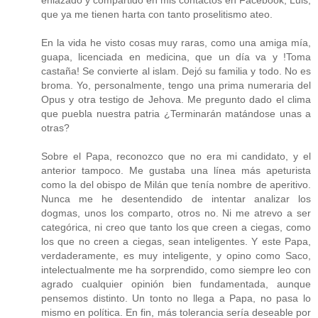
enlazado y compartido en mis contactos en Facebook, Luis,
que ya me tienen harta con tanto proselitismo ateo.
En la vida he visto cosas muy raras, como una amiga mía,
guapa, licenciada en medicina, que un día va y !Toma
castaña! Se convierte al islam. Dejó su familia y todo. No es
broma. Yo, personalmente, tengo una prima numeraria del
Opus y otra testigo de Jehova. Me pregunto dado el clima
que puebla nuestra patria ¿Terminarán matándose unas a
otras?
Sobre el Papa, reconozco que no era mi candidato, y el
anterior tampoco. Me gustaba una línea más apeturista
como la del obispo de Milán que tenía nombre de aperitivo.
Nunca me he desentendido de intentar analizar los
dogmas, unos los comparto, otros no. Ni me atrevo a ser
categórica, ni creo que tanto los que creen a ciegas, como
los que no creen a ciegas, sean inteligentes. Y este Papa,
verdaderamente, es muy inteligente, y opino como Saco,
intelectualmente me ha sorprendido, como siempre leo con
agrado cualquier opinión bien fundamentada, aunque
pensemos distinto. Un tonto no llega a Papa, no pasa lo
mismo en política. En fin, más tolerancia sería deseable por