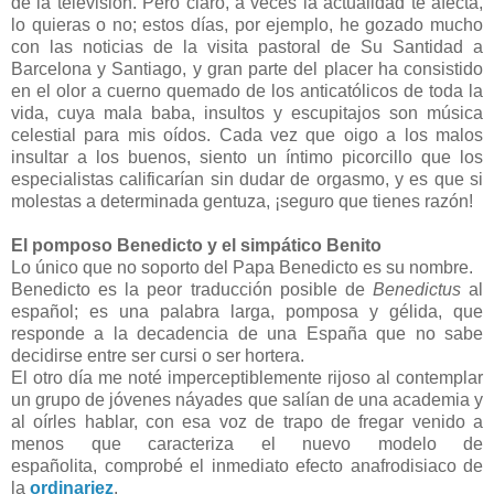
de la televisión. Pero claro, a veces la actualidad te afecta,
lo quieras o no; estos días, por ejemplo, he gozado mucho
con las noticias de la visita pastoral de Su Santidad a
Barcelona y Santiago, y gran parte del placer ha consistido
en el olor a cuerno quemado de los anticatólicos de toda la
vida, cuya mala baba, insultos y escupitajos son música
celestial para mis oídos. Cada vez que oigo a los malos
insultar a los buenos, siento un íntimo picorcillo que los
especialistas calificarían sin dudar de orgasmo, y es que si
molestas a determinada gentuza, ¡seguro que tienes razón!
El pomposo Benedicto y el simpático Benito
Lo único que no soporto del Papa Benedicto es su nombre.
Benedicto es la peor traducción posible de
Benedictus
al
español; es una palabra larga, pomposa y gélida, que
responde a la decadencia de una España que no sabe
decidirse entre ser cursi o ser hortera.
El otro día me noté imperceptiblemente rijoso al contemplar
un grupo de jóvenes náyades que salían de una academia y
al oírles hablar, con esa voz de trapo de fregar venido a
menos que caracteriza el nuevo modelo de
españolita, comprobé el inmediato efecto anafrodisiaco de
la
ordinariez
.