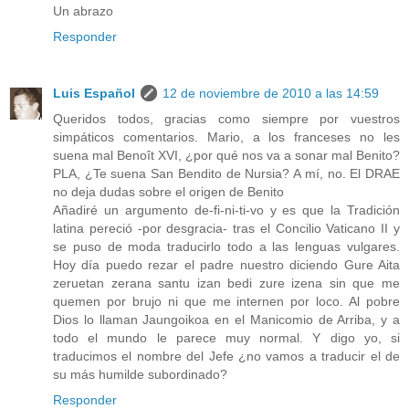
Un abrazo
Responder
Luis Español
12 de noviembre de 2010 a las 14:59
Queridos todos, gracias como siempre por vuestros
simpáticos comentarios. Mario, a los franceses no les
suena mal Benoît XVI, ¿por qué nos va a sonar mal Benito?
PLA, ¿Te suena San Bendito de Nursia? A mí, no. El DRAE
no deja dudas sobre el origen de
Benito
Añadiré un argumento de-fi-ni-ti-vo y es que la Tradición
latina pereció -por desgracia- tras el Concilio Vaticano II y
se puso de moda traducirlo todo a las lenguas vulgares.
Hoy día puedo rezar el padre nuestro diciendo Gure Aita
zeruetan zerana santu izan bedi zure izena sin que me
quemen por brujo ni que me internen por loco. Al pobre
Dios lo llaman Jaungoikoa en el Manicomio de Arriba, y a
todo el mundo le parece muy normal. Y digo yo, si
traducimos el nombre del Jefe ¿no vamos a traducir el de
su más humilde subordinado?
Responder