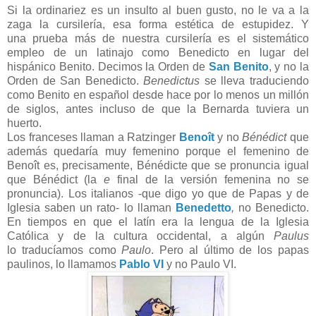
Si la ordinariez es un insulto al buen gusto, no le va a la
zaga la cursilería, esa forma estética de estupidez. Y
una prueba más de nuestra cursilería es el sistemático
empleo de un latinajo como Benedicto en lugar del
hispánico Benito. Decimos la Orden de
San Benito
, y no la
Orden de San Benedicto.
Benedictus
se lleva traduciendo
como Benito en español desde hace por lo menos un millón
de siglos, antes incluso de que la Bernarda tuviera un
huerto.
Los franceses llaman a Ratzinger
Benoît
y no
Bénédict
que
además quedaría muy femenino porque el femenino de
Benoît es, precisamente, Bénédicte que se pronuncia igual
que Bénédict (la
e
final de la versión femenina no se
pronuncia). Los italianos -que digo yo que de Papas y de
Iglesia saben un rato- lo llaman
Benedetto
,
no Benedicto.
En tiempos en que el latín era la lengua de la Iglesia
Católica y de la cultura occidental, a algún
Paulus
lo traducíamos como
Paulo
. Pero al último de los papas
paulinos, lo llamamos
Pablo VI
y no Paulo VI.