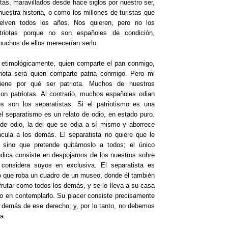
tas, maravillados desde hace siglos por nuestro ser,
nuestra historia, o como los millones de turistas que
elven todos los años. Nos quieren, pero no los
riotas porque no son españoles de condición,
uchos de ellos merecerían serlo.
 etimológicamente, quien comparte el pan conmigo,
iota será quien comparte patria conmigo. Pero mi
tiene por qué ser patriota. Muchos de nuestros
on patriotas. Al contrario, muchos españoles odian
es son los separatistas. Si el patriotismo es una
el separatismo es un relato de odio, en estado puro.
de odio, la del que se odia a sí mismo y aborrece
ncula a los demás. El separatista no quiere que le
sino que pretende quitárnoslo a todos; el único
ndica consiste en despojarnos de los nuestros sobre
l considera suyos en exclusiva. El separatista es
ado que roba un cuadro de un museo, donde él también
frutar como todos los demás, y se lo lleva a su casa
ico en contemplarlo. Su placer consiste precisamente
s demás de ese derecho; y, por lo tanto, no debemos
a.