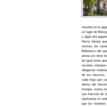
insertan en la gi
un lugar de Mesop
y algún día alguie
Hacía tiempo que
sonrisa, las cama
Biblioteca del q
ahora son otros lo
da igual tener que
escáner, siempre 
obligación molest
de los viacrucis
cada hoja que cae
átomo del Univer
Aunque viviera mil
una fracción de l
representa el ver
que los hombres 