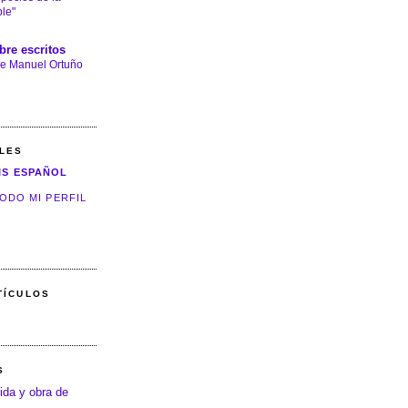
le"
bre escritos
e Manuel Ortuño
LES
IS ESPAÑOL
ODO MI PERFIL
TÍCULOS
S
ida y obra de