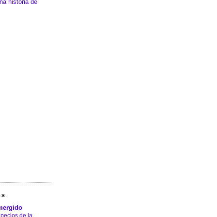
na historia de
GS
mergido
 pecios de la