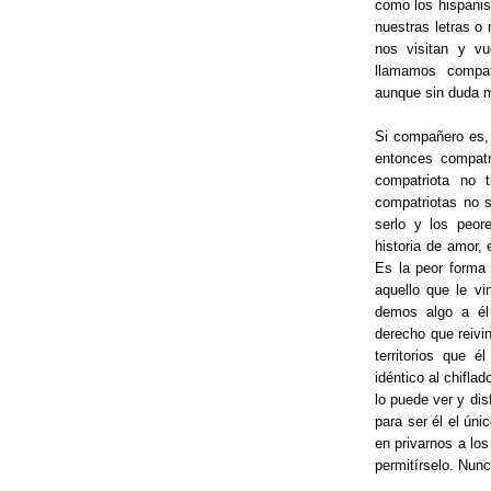
como los hispanis
nuestras letras o 
nos visitan y vu
llamamos compat
aunque sin duda m
Si compañero es,
entonces compatr
compatriota no 
compatriotas no s
serlo y los peor
historia de amor, 
Es la peor forma 
aquello que le vi
demos algo a él 
derecho que reivi
territorios que é
idéntico al chifl
lo puede ver y dis
para ser él el ún
en privarnos a lo
permitírselo. Nunc