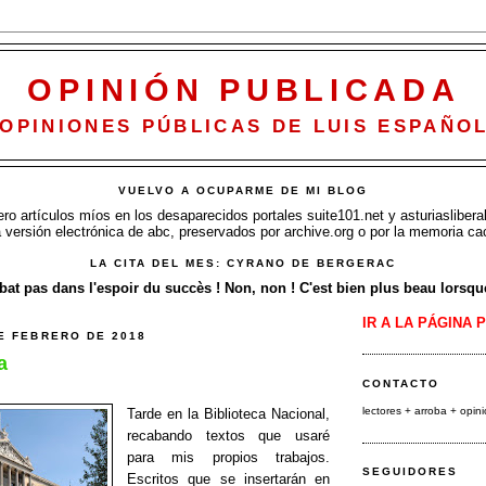
OPINIÓN PUBLICADA
OPINIONES PÚBLICAS DE LUIS ESPAÑO
VUELVO A OCUPARME DE MI BLOG
o artículos míos en los desaparecidos portales suite101.net y asturiasliberal
a versión electrónica de abc, preservados por archive.org o por la memoria ca
LA CITA DEL MES: CYRANO DE BERGERAC
at pas dans l'espoir du succès ! Non, non ! C'est bien plus beau lorsque 
IR A LA PÁGINA 
E FEBRERO DE 2018
a
CONTACTO
lectores + arroba
+ opin
Tarde en la Biblioteca Nacional,
recabando textos que usaré
para mis propios trabajos.
SEGUIDORES
Escritos que se insertarán en