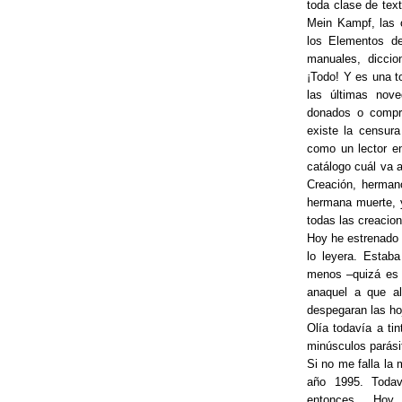
toda clase de tex
Mein Kampf, las 
los Elementos de
manuales, diccio
¡Todo! Y es una to
las últimas nove
donados o compr
existe la censura
como un lector en
catálogo cuál va 
Creación, herman
hermana muerte, 
todas las creacion
Hoy he estrenado 
lo leyera. Estab
menos –quizá es e
anaquel a que alg
despegaran las ho
Olía todavía a tin
minúsculos parási
Si no me falla la 
año 1995. Toda
entonces... Hoy