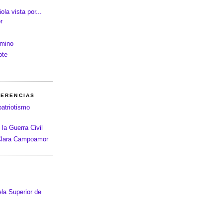
la vista por...
r
amino
ote
FERENCIAS
patriotismo
 la Guerra Civil
 Clara Campoamor
la Superior de