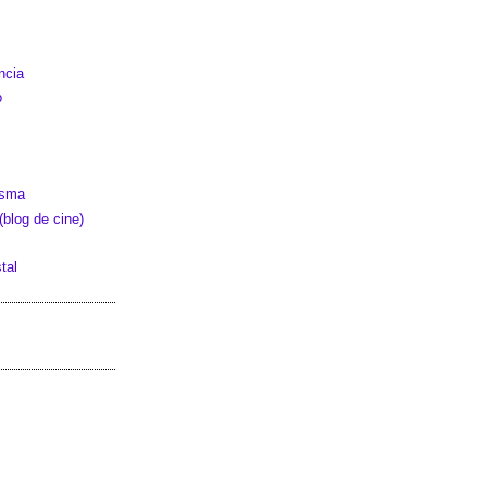
ncia
o
asma
blog de cine)
tal