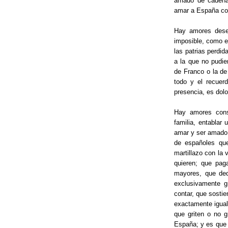
amado de cadenas
amar a España con
Hay amores dese
imposible, como el
las patrias perdi
a la que no pudie
de Franco o la de 
todo y el recuer
presencia, es dolo
Hay amores cons
familia, entablar
amar y ser amado. 
de españoles que
martillazo con la 
quieren; que pa
mayores, que ded
exclusivamente g
contar, que sostie
exactamente igual
que griten o no g
España; y es que