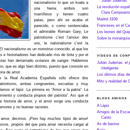
Julián Juderías
nacionalismo lo que un koala a
La revolución españo
una hiena: ambos son
Clara Campoamo
mamíferos y tienen cuatro
Madrid 1939
patas, pero ahí se acaba el
Franceses en el C
parecido, o como sentenciaba
el admirable Romain Gary, Le
Los leones del Quij
patriotisme c’est l’amour des
Sobre la monarquía
uns, le nationalisme c’est la
 El nacionalismo es un monstruo conocido, al que los
as e historiadores han dedicado ríos de tinta y por el
VÍDEOS DE CON
istas han derramado océanos de sangre. Hablemos
Julián Juderías: el 
mo, que es algo bien distinto, puesto que consiste en
inteligente
oria de amor.
Los últimos días de
de la Real Academia Española sólo ofrece dos
Mito y realidad de
atriotismo, ambas congruentes, escuetas y muy
ilamos el lápiz. La primera es “Amor a la patria”. La
miento y conducta propios del patriota”. Así que el
BLOGS AMIGOS
na historia de amor, y el amor exige una conducta
A Lápiz
 amores y no buenas razones.
Amigos de la Escue
Canto
s amor, decimos. ¡Pero hay muchos tipos de amor!
As de bastos
vos, propios del que para amar necesita cargar al