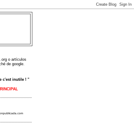
L
.org o artículos
ché de google.
c'est inutile ! "
PRINCIPAL
ionpublicada.
com