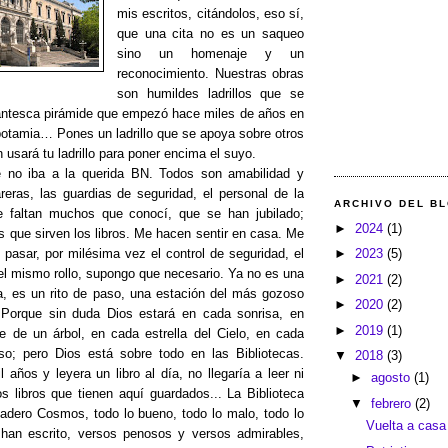
mis escritos, citándolos, eso sí,
que una cita no es un saqueo
sino un homenaje y un
reconocimiento. Nuestras obras
son humildes ladrillos que se
gantesca pirámide que empezó hace miles de años en
otamia… Pones un ladrillo que se apoya sobre otros
n usará tu ladrillo para poner encima el suyo.
 no iba a la querida BN. Todos son amabilidad y
reras, las guardias de seguridad, el personal de la
ARCHIVO DEL B
ue faltan muchos que conocí, que se han jubilado;
►
2024
(1)
s que sirven los libros. Me hacen sentir en casa. Me
►
2023
(5)
 pasar, por milésima vez el control de seguridad, el
el mismo rollo, supongo que necesario. Ya no es una
►
2021
(2)
a, es un rito de paso, una estación del más gozoso
►
2020
(2)
. Porque sin duda Dios estará en cada sonrisa, en
►
2019
(1)
 de un árbol, en cada estrella del Cielo, en cada
so; pero Dios está sobre todo en las Bibliotecas.
▼
2018
(3)
 años y leyera un libro al día, no llegaría a leer ni
►
agosto
(1)
os libros que tienen aquí guardados... La Biblioteca
▼
febrero
(2)
dadero Cosmos, todo lo bueno, todo lo malo, todo lo
Vuelta a casa
han escrito, versos penosos y versos admirables,