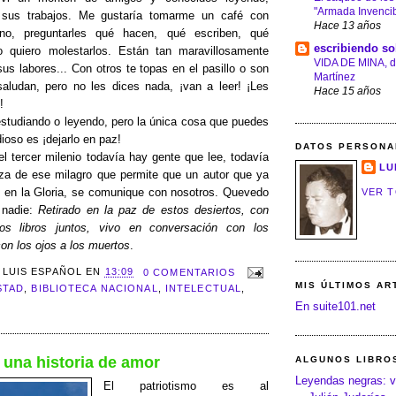
"Armada Invencib
 sus trabajos. Me gustaría tomarme un café con
Hace 13 años
o, preguntarles qué hacen, qué escriben, qué
escribiendo so
o quiero molestarlos. Están tan maravillosamente
VIDA DE MINA, d
us labores... Con otros te topas en el pasillo o son
Martínez
saludan, pero no les dices nada, ¡van a leer! ¡Les
Hace 15 años
!
studiando o leyendo, pero la única cosa que puedes
ioso es ¡dejarlo en paz!
DATOS PERSONA
l tercer milenio todavía hay gente que lee, todavía
LU
za de ese milagro que permite que un autor que ya
s en la Gloria, se comunique con nosotros. Quevedo
VER T
 nadie:
Retirado en la paz de estos desiertos, con
os libros juntos, vivo en conversación con los
on los ojos a los muertos
.
R
LUIS ESPAÑOL
EN
13:09
0 COMENTARIOS
MIS ÚLTIMOS AR
STAD
,
BIBLIOTECA NACIONAL
,
INTELECTUAL
,
En suite101.net
 una historia de amor
ALGUNOS LIBRO
Leyendas negras: v
El patriotismo es al