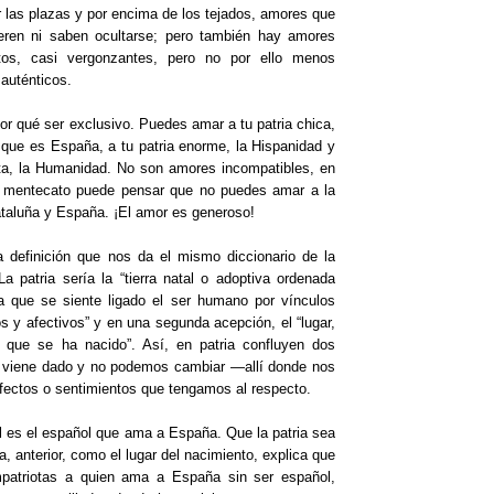
 las plazas y por encima de los tejados, amores que
ieren ni saben ocultarse; pero también hay amores
tos, casi vergonzantes, pero no por ello menos
auténticos.
or qué ser exclusivo. Puedes amar a tu patria chica,
e que es España, a tu patria enorme, la Hispanidad y
uta, la Humanidad. No son amores incompatibles, en
n mentecato puede pensar que no puedes amar a la
taluña y España. ¡El amor es generoso!
 definición que nos da el mismo diccionario de la
La patria sería la “tierra natal o adoptiva ordenada
a que se siente ligado el ser humano por vínculos
cos y afectivos” y en una segunda acepción, el “lugar,
 que se ha nacido”. Así, en patria confluyen dos
e viene dado y no podemos cambiar —allí donde nos
fectos o sentimientos que tengamos al respecto.
ol es el español que ama a España. Que la patria sea
, anterior, como el lugar del nacimiento, explica que
atriotas a quien ama a España sin ser español,