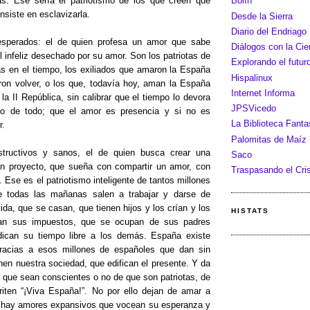
. Ese sería el patriotismo de los que creen que
Bolín
siste en esclavizarla.
Desde la Sierra
Diario del Endriago
sperados: el de quien profesa un amor que sabe
Diálogos con la Cie
 infeliz desechado por su amor. Son los patriotas de
Explorando el futur
das en el tiempo, los exiliados que amaron la España
Hispalinux
ron volver, o los que, todavía hoy, aman la España
Internet Informa
la II República, sin calibrar que el tiempo lo devora
JPSVicedo
do de todo; que el amor es presencia y si no es
La Biblioteca Fant
r.
Palomitas de Maíz (
tructivos y sanos, el de quien busca crear una
Saco
 un proyecto, que sueña con compartir un amor, con
Traspasando el Cris
Ese es el patriotismo inteligente de tantos millones
 todas las mañanas salen a trabajar y darse de
vida, que se casan, que tienen hijos y los crían y los
HISTATS
gan sus impuestos, que se ocupan de sus padres
ican su tiempo libre a los demás. España existe
racias a esos millones de españoles que dan sin
nen nuestra sociedad, que edifican el presente. Y da
 que sean conscientes o no de que son patriotas, de
riten “¡Viva España!”. No por ello dejan de amar a
 hay amores expansivos que vocean su esperanza y