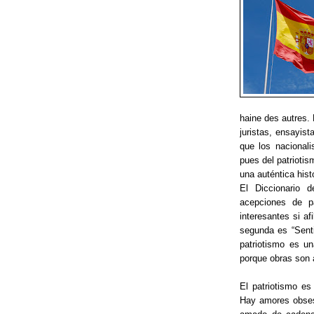
haine des autres.
juristas, ensayist
que los nacional
pues del patriotis
una auténtica hist
El Diccionario 
acepciones de p
interesantes si af
segunda es “Senti
patriotismo es u
porque obras son
El patriotismo e
Hay amores obsesi