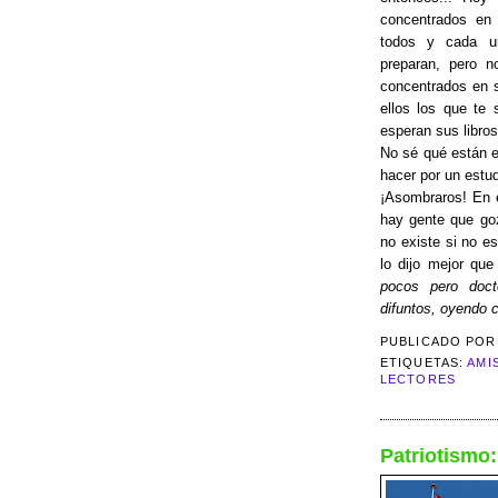
concentrados en
todos y cada un
preparan, pero n
concentrados en s
ellos los que te 
esperan sus libros
No sé qué están e
hacer por un estud
¡Asombraros! En e
hay gente que go
no existe si no e
lo dijo mejor que
pocos pero doct
difuntos, oyendo c
PUBLICADO PO
ETIQUETAS:
AMI
LECTORES
Patriotismo: