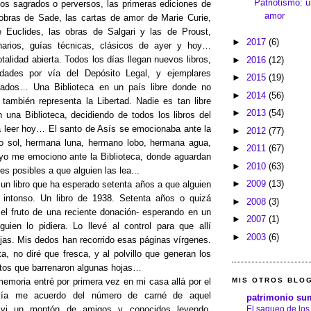
Patriotismo: u
tos sagrados o perversos, las primeras ediciones de
amor
obras de Sade, las cartas de amor de Marie Curie,
 Euclides, las obras de Salgari y las de Proust,
►
2017
(6)
narios, guías técnicas, clásicos de ayer y hoy…
talidad abierta. Todos los días llegan nuevos libros,
►
2016
(12)
dades por vía del Depósito Legal, y ejemplares
►
2015
(19)
ados… Una Biblioteca en un país libre donde no
►
2014
(56)
 también representa la Libertad. Nadie es tan libre
►
2013
(54)
 una Biblioteca, decidiendo de todos los libros del
a leer hoy… El santo de Asís se emocionaba ante la
►
2012
(77)
o sol, hermana luna, hermano lobo, hermana agua,
►
2011
(67)
yo me emociono ante la Biblioteca, donde aguardan
►
2010
(63)
es posibles a que alguien las lea...
►
2009
(13)
un libro que ha esperado setenta años a que alguien
a intonso. Un libro de 1938. Setenta años o quizá
►
2008
(3)
l fruto de una reciente donación- esperando en un
►
2007
(1)
uien lo pidiera. Lo llevé al control para que allí
►
2003
(6)
jas. Mis dedos han recorrido esas páginas vírgenes.
ta, no diré que fresca, y al polvillo que generan los
tos que barrenaron algunas hojas…
MIS OTROS BLO
memoria entré por primera vez en mi casa allá por el
vía me acuerdo del número de carné de aquel
patrimonio su
El saqueo de los
 vi un montón de amigos y conocidos leyendo,