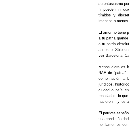
su entusiasmo por
ni pueden, ni qu
tímidos y discre
intensos o menos 
El amor no tiene p
a tu patria grand
a tu patria absol
absoluto. Sólo u
vez Barcelona, Ca
Menos clara es la
RAE de “patria”. 
como nación, a l
jurídicos, históri
ciudad o país en
realidades, lo qu
nacieron— y los a
El patriota españ
una condición dada
no llamemos comp