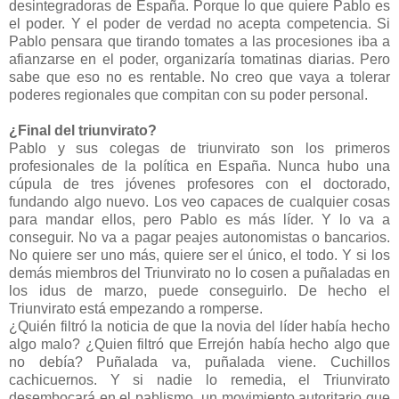
desintegradoras de España. Porque lo que quiere Pablo es
el poder. Y el poder de verdad no acepta competencia. Si
Pablo pensara que tirando tomates a las procesiones iba a
afianzarse en el poder, organizaría tomatinas diarias. Pero
sabe que eso no es rentable. No creo que vaya a tolerar
poderes regionales que compitan con su poder personal.
¿Final del triunvirato?
Pablo y sus colegas de triunvirato son los primeros
profesionales de la política en España. Nunca hubo una
cúpula de tres jóvenes profesores con el doctorado,
fundando algo nuevo. Los veo capaces de cualquier cosas
para mandar ellos, pero Pablo es más líder. Y lo va a
conseguir. No va a pagar peajes autonomistas o bancarios.
No quiere ser uno más, quiere ser el único, el todo. Y si los
demás miembros del Triunvirato no lo cosen a puñaladas en
los idus de marzo, puede conseguirlo. De hecho el
Triunvirato está empezando a romperse.
¿Quién filtró la noticia de que la novia del líder había hecho
algo malo? ¿Quien filtró que Errejón había hecho algo que
no debía? Puñalada va, puñalada viene. Cuchillos
cachicuernos. Y si nadie lo remedia, el Triunvirato
desembocará en el pablismo, un movimiento autoritario que