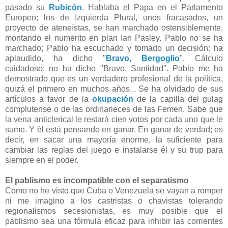
pasado su
Rubicón
. Hablaba el Papa en el Parlamento
Europeo; los de Izquierda Plural, unos fracasados, un
proyecto de ateneístas, se han marchado ostensiblemente,
montando el numerito en plan Ian Pasley. Pablo no se ha
marchado; Pablo ha escuchado y tomado un decisión: ha
aplaudido, ha dicho "
Bravo, Bergoglio
". Cálculo
cuidadoso: no ha dicho "Bravo, Santidad". Pablo me ha
demostrado que es un verdadero profesional de la política,
quizá el primero en muchos años... Se ha olvidado de sus
artículos a favor de la
okupación
de la capilla del gulag
complutense o de las ordinarieces de las Femen. Sabe que
la vena anticlerical le restará cien votos por cada uno que le
sume. Y él está pensando en ganar. En ganar de verdad; es
decir, en sacar una mayoría enorme, la suficiente para
cambiar las reglas del juego e instalarse él y su trup para
siempre en el poder.
El pablismo es incompatible con el separatismo
Como no he visto que Cuba o Venezuela se vayan a romper
ni me imagino a los castristas o chavistas tolerando
regionalismos secesionistas, es muy posible que el
pablismo sea una fórmula eficaz para inhibir las corrientes