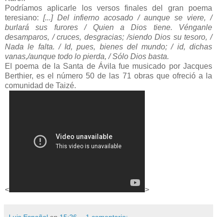
Podríamos aplicarle los versos finales del gran poema
teresiano:
[...] Del infierno acosado / aunque se viere, /
burlará sus furores / Quien a Dios tiene.
Vénganle
desamparos, / cruces, desgracias; /siendo Dios su tesoro, /
Nada le falta. /
Id, pues, bienes del mundo; / id, dichas
vanas,/aunque todo lo pierda, / Sólo Dios basta.
El poema de la Santa de Ávila fue musicado por Jacques
Berthier, es el número 50 de las 71 obras que ofreció a la
comunidad de Taizé.
<
>
Luis Español
en
15:26
1 comentario: