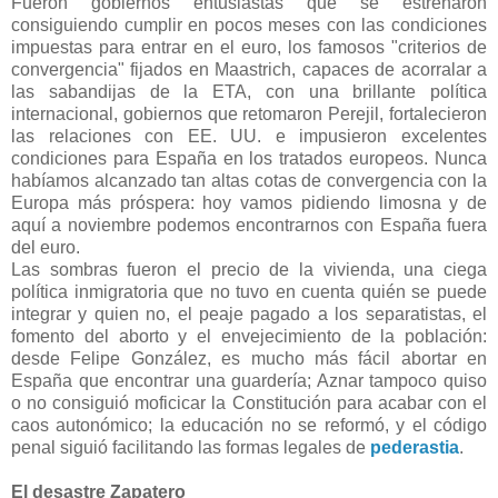
Fueron gobiernos entusiastas que se estrenaron
consiguiendo cumplir en pocos meses con las condiciones
impuestas para entrar en el euro, los famosos "criterios de
convergencia" fijados en Maastrich, capaces de acorralar a
las sabandijas de la ETA, con una brillante política
internacional, gobiernos que retomaron Perejil, fortalecieron
las relaciones con EE. UU. e impusieron excelentes
condiciones para España en los tratados europeos. Nunca
habíamos alcanzado tan altas cotas de convergencia con la
Europa más próspera: hoy vamos pidiendo limosna y de
aquí a noviembre podemos encontrarnos con España fuera
del euro.
Las sombras fueron el precio de la vivienda, una ciega
política inmigratoria que no tuvo en cuenta quién se puede
integrar y quien no, el peaje pagado a los separatistas, el
fomento del aborto y el envejecimiento de la población:
desde Felipe González, es mucho más fácil abortar en
España que encontrar una guardería; Aznar tampoco quiso
o no consiguió moficicar la Constitución para acabar con el
caos autonómico; la educación no se reformó, y el código
penal siguió facilitando las formas legales de
pederastia
.
El desastre Zapatero