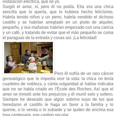
instalación eléctrica, qué sé yo.
Surgió el amor, sí, pero él no podía. Ella era una chica
sencilla que lo quería, que lo hubiera hecho felicísimo.
Habría tenido niños y un perro, habría vendido el dichoso
castillo y se habrían arreglado en un pisito de alquiler,
pequeño, y sus mañanas habrían empezado con una caricia
y un café, y tratando de evitar que el más pequeño se coma
el paraguas de la entrada y cosas así. ¡La felicidad!
Pero él sufría de un raro cáncer
genealógico que le impedía vivir la vida: la chica no tenía
cuarteles de nobleza, y cierta vulgaridad al hablar indicaba
que no se había criado en l'École des Roches. Así que el
amor se inmoló ante los prejuicios y él murió solo y soltero.
Siempre he deseado que algún sobrino suyo de los que
heredaron el castillo le haga un favor a la familia y lo
queme, o lo venda o lo subaste y se quiten de encima esa
losa centenaria, ese castigo secular.