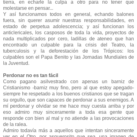
tierra, en echarle la culpa a otro para no tener que
molestarse en pensar...
Y así funcionamos todos en general, echando balones
fuera, sin querer asumir nuestras responsabilidades, en
estado de perpetua adolescencia; y así funcion
an l
os
anticlericales, los casposos de toda la vida, proyectos de
nada multiplicados por cero, ladillas de ateneo que han
encontrado un culpable para la crisis del Teatro, la
tuberculosis y la deforestación de los Trópicos: los
culpables son el Papa Benito y las Jornadas Mundiales de
la Juventud.
Perdonar no es tan fácil
Como pagano asilvestrado con apenas un barniz de
Cristianismo -barniz muy fino, pero al que estoy apegado-
siempre he respetado a los buenos cristianos que se tragan
su orgullo, que son capaces de perdonar a sus enemigos. A
mí perdonar y olvidar se me hace muy cuesta arriba y por
eso admiro muy sinceramente a toda esa gente que
responde con bien al mal y no atiende a las provocaciones
de la ralea.
Admiro todavía más a aquellos que intentan sinceramente
ver en el Otro, por asquerosito que sea, una imagen de