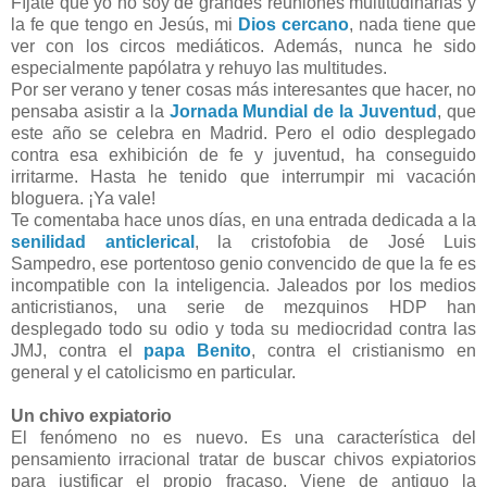
Fíjate que yo no soy de grandes reuniones multitudinarias y
la fe que tengo en Jesús, mi
Dios cercano
, nada tiene que
ver con los circos mediáticos. Además, nunca he sido
especialmente papólatra y rehuyo las multitudes.
Por ser verano y tener cosas más interesantes que hacer, no
pensaba asistir a la
Jornada Mundial de la Juventud
, que
este año se celebra en Madrid. Pero el odio desplegado
contra esa exhibición de fe y juventud, ha conseguido
irritarme. Hasta he tenido que interrumpir mi vacación
bloguera. ¡Ya vale!
Te comentaba hace unos días, en una entrada dedicada a la
senilidad anticlerical
, la cristofobia de José Luis
Sampedro, ese portentoso genio convencido de que la fe es
incompatible con la inteligencia. Jaleados por los medios
anticristianos, una serie de mezquinos HDP han
desplegado todo su odio y toda su mediocridad contra las
JMJ, contra el
papa Benito
, contra el cristianismo en
general y el catolicismo en particular.
Un chivo expiatorio
El fenómeno no es nuevo. Es una
característica del
pensamiento irracional tratar de buscar chivos expiatorios
para justificar el propio fracaso. Viene de antiguo la