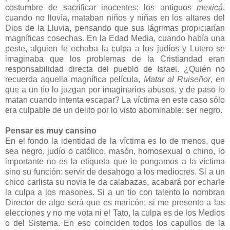
costumbre de sacrificar inocentes: los antiguos
mexicá
,
cuando no llovía, mataban niños y niñas en los altares del
Dios de la Lluvia, pensando que sus lágrimas propiciarían
magníficas cosechas. En la Edad Media, cuando había una
peste, alguien le echaba la culpa a los judíos y Lutero se
imaginaba que los problemas de la Cristiandad eran
responsabilidad directa del pueblo de Israel. ¿Quién no
recuerda aquella magnífica película,
Matar al Ruiseñor
, en
que a un tío lo juzgan por imaginarios abusos, y de paso lo
matan cuando intenta escapar? La víctima en este caso sólo
era culpable de un delito por lo visto abominable: ser negro.
Pensar es muy cansino
En el fondo la identidad de la víctima es lo de menos, que
sea negro, judío o católico, masón, homosexual o chino, lo
importante no es la etiqueta que le pongamos a la víctima
sino su función: servir de desahogo a los mediocres. Si a un
chico carlista su novia le da calabazas, acabará por echarle
la culpa a los masones. Si a un tío con talento lo nombran
Director de algo será que es maricón; si me presento a las
elecciones y no me vota ni el Tato, la culpa es de los Medios
o del Sistema. En eso coinciden todos los capullos de la