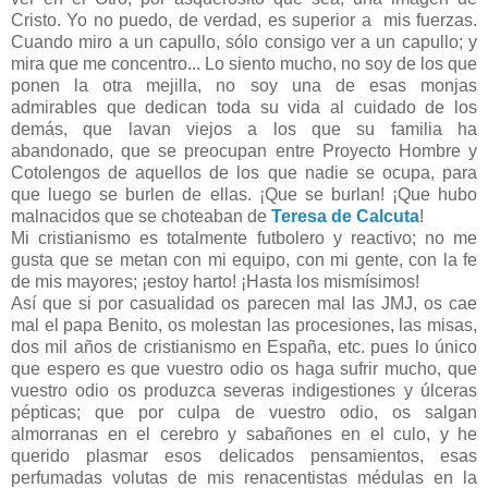
Cristo. Yo no puedo, de verdad, es superior a mis fuerzas.
Cuando miro a un capullo, sólo consigo ver a un capullo; y
mira que me concentro... Lo siento mucho, no soy de los que
ponen la otra mejilla, no soy una de esas monjas
admirables que dedican toda su vida al cuidado de los
demás, que lavan viejos a los que su familia ha
abandonado, que se preocupan entre Proyecto Hombre y
Cotolengos de aquellos de los que nadie se ocupa, para
que luego se burlen de ellas. ¡Que se burlan! ¡Que hubo
malnacidos que se choteaban de
Teresa de Calcuta
!
Mi cristianismo es totalmente futbolero y reactivo; no me
gusta que se metan con mi equipo, con mi gente, con la fe
de mis mayores; ¡estoy harto! ¡Hasta los mismísimos!
Así que si por casualidad os parecen mal las JMJ, os cae
mal el papa Benito, os molestan las procesiones, las misas,
dos mil años de cristianismo en España, etc. pues lo único
que espero es que vuestro odio os haga sufrir mucho, que
vuestro odio os produzca severas indigestiones y úlceras
pépticas; que por culpa de vuestro odio, os salgan
almorranas en el cerebro y sabañones en el culo, y he
querido plasmar esos delicados pensamientos, esas
perfumadas volutas de mis renacentistas médulas en la