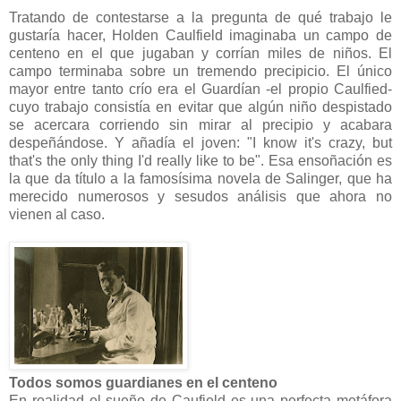
Tratando de contestarse a la pregunta de qué trabajo le
gustaría hacer, Holden Caulfield imaginaba un campo de
centeno en el que jugaban y corrían miles de niños. El
campo terminaba sobre un tremendo precipicio. El único
mayor entre tanto crío era el Guardían -el propio Caulfied-
cuyo trabajo consistía en evitar que algún niño despistado
se acercara corriendo sin mirar al precipio y acabara
despeñándose. Y añadía el joven: "I know it's crazy, but
that's the only thing I'd really like to be". Esa ensoñación es
la que da título a la famosísima novela de Salinger, que ha
merecido numerosos y sesudos análisis que ahora no
vienen al caso.
Todos somos guardianes en el centeno
En realidad el sueño de Caufield es una perfecta metáfora