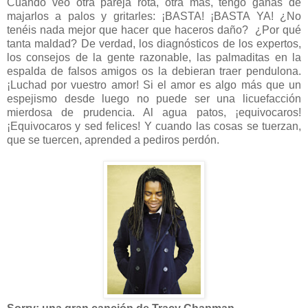
Cuando veo otra pareja rota, otra más, tengo ganas de
majarlos a palos y gritarles: ¡BASTA! ¡BASTA YA! ¿No
tenéis nada mejor que hacer que haceros daño? ¿Por qué
tanta maldad? De verdad, los diagnósticos de los expertos,
los consejos de la gente razonable, las palmaditas en la
espalda de falsos amigos os la debieran traer pendulona.
¡Luchad por vuestro amor! Si el amor es algo más que un
espejismo desde luego no puede ser una licuefacción
mierdosa de prudencia. Al agua patos, ¡equivocaros!
¡Equivocaros y sed felices! Y cuando las cosas se tuerzan,
que se tuercen, aprended a pediros perdón.