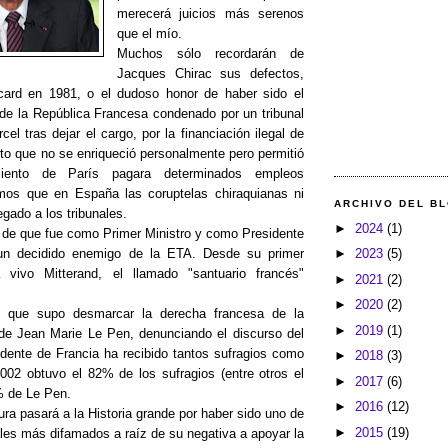
merecerá juicios más serenos
que el mío.
Muchos sólo recordarán de
Jacques Chirac sus defectos,
scard en 1981, o el dudoso honor de haber sido el
 de la República Francesa condenado por un tribunal
el tras dejar el cargo, por la financiación ilegal de
rto que no se enriqueció personalmente pero permitió
iento de París pagara determinados empleos
amos que en España las coruptelas chiraquianas ni
ARCHIVO DEL B
egado a los tribunales.
►
2024
(1)
 de que fue como Primer Ministro y como Presidente
►
2023
(5)
un decidido enemigo de la ETA. Desde su primer
a vivo Mitterand, el llamado "santuario francés"
►
2021
(2)
►
2020
(2)
é que supo desmarcar la derecha francesa de la
►
2019
(1)
de Jean Marie Le Pen, denunciando el discurso del
idente de Francia ha recibido tantos sufragios como
►
2018
(3)
002 obtuvo el 82% de los sufragios (entre otros el
►
2017
(6)
% de Le Pen.
►
2016
(12)
ura pasará a la Historia grande por haber sido uno de
►
2015
(19)
ales más difamados a raíz de su negativa a apoyar la