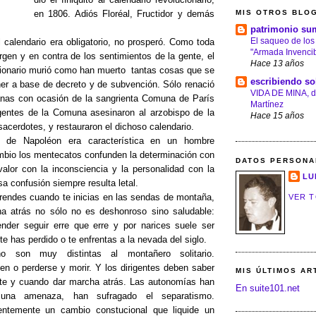
MIS OTROS BLO
en 1806. Adiós Floréal, Fructidor y demás
patrimonio su
El saqueo de los
 calendario era obligatorio, no prosperó. Como toda
"Armada Invencib
rgen y en contra de los sentimientos de la gente, el
Hace 13 años
cionario murió como han muerto tantas cosas que se
escribiendo so
er a base de decreto y de subvención. Sólo renació
VIDA DE MINA, d
nas con ocasión de la sangrienta Comuna de París
Martínez
gentes de la Comuna asesinaron al arzobispo de la
Hace 15 años
 sacerdotes, y restauraron el dichoso calendario.
 de Napoléon era característica en un hombre
ambio los mentecatos confunden la determinación con
DATOS PERSONA
 valor con la inconsciencia y la personalidad con la
LU
sa confusión siempre resulta letal.
rendes cuando te inicias en las sendas de montaña,
VER T
a atrás no sólo no es deshonroso sino saludable:
nder seguir erre que erre y por narices suele ser
e has perdido o te enfrentas a la nevada del siglo.
o son muy distintas al montañero solitario.
en o perderse y morir. Y los dirigentes deben saber
MIS ÚLTIMOS AR
nte y cuando dar marcha atrás. Las autonomías han
En suite101.net
 una amenaza, han sufragado el separatismo.
ntemente un cambio constucional que liquide un