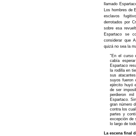
llamado Espartaco
Los hombres de Es
esclavos fugitivo
derrotados por Cr
sobre esa revuelt
Espartaco se co
considerar que A
quizá no sea la má
"En el curso 
cabía espera
Espartaco resu
la rodilla en 
sus atacantes
suyos fueron 
ejército huyó
de ser imposi
perdieron mi
Espartaco. Si
gran número d
contra los cual
partes y cont
excepción de 
lo largo de to
La escena final 