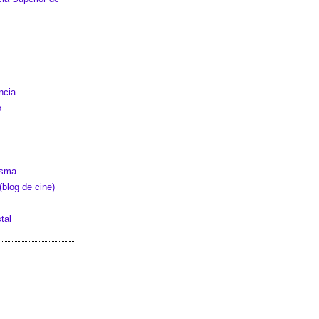
ncia
o
asma
blog de cine)
tal