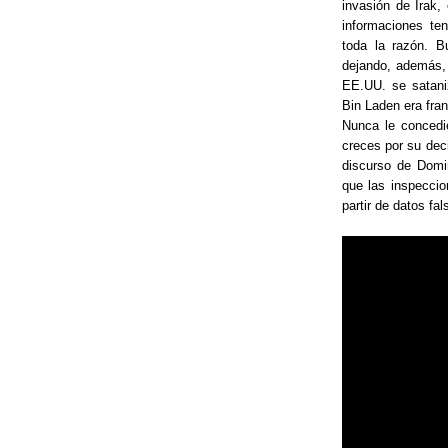
invasión de Irak,
informaciones te
toda la razón. B
dejando, además, 
EE.UU. se satani
Bin Laden era fra
Nunca le concedi
creces por su deci
discurso de Domi
que las inspeccio
partir de datos fal