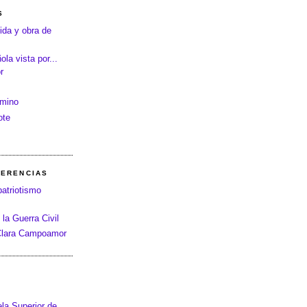
S
ida y obra de
la vista por...
r
amino
ote
FERENCIAS
patriotismo
 la Guerra Civil
 Clara Campoamor
la Superior de