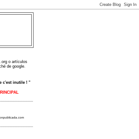
L
.org o artículos
ché de google.
c'est inutile ! "
PRINCIPAL
ionpublicada.
com