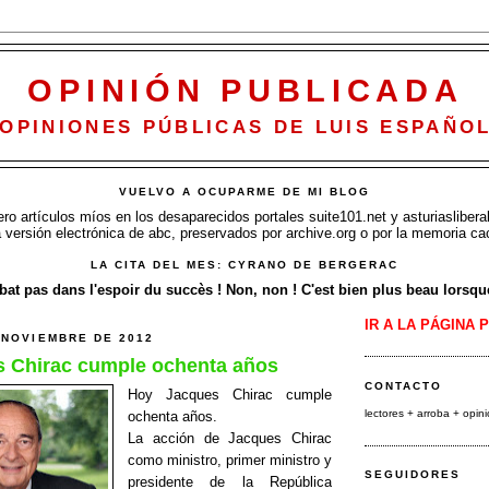
OPINIÓN PUBLICADA
OPINIONES PÚBLICAS DE LUIS ESPAÑO
VUELVO A OCUPARME DE MI BLOG
o artículos míos en los desaparecidos portales suite101.net y asturiasliberal
a versión electrónica de abc, preservados por archive.org o por la memoria ca
LA CITA DEL MES: CYRANO DE BERGERAC
at pas dans l'espoir du succès ! Non, non ! C'est bien plus beau lorsque 
IR A LA PÁGINA 
 NOVIEMBRE DE 2012
 Chirac cumple ochenta años
CONTACTO
Hoy Jacques Chirac cumple
lectores + arroba
+ opin
ochenta años.
La acción de Jacques Chirac
como ministro, primer ministro y
SEGUIDORES
presidente de la República