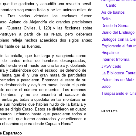
 que fue gladiador y acaudilló una revuelta servil.
Canto
partaco saquearon Italia y se les unieron miles de
As de bastos
s.
Tras varias victorias los esclavos fueron
Bolín
aso. Apiano de Alejandría dio grandes precisiones
Desde la Sierra
a (Guerras Civiles, I, 120) y las ficciones sobre
Diario del Endriago
nstruyen a partir de su relato, pero debemos
Diálogos con la Cie
piano refleja hechos acaecidos dos siglos antes;
Explorando el futur
s fiable de las fuentes.
Hispalinux
de la batalla, que fue larga y sangrienta como
Internet Informa
r de tantos miles de hombres desesperados,
ltó herido en el muslo por una lanza y, doblando
JPSVicedo
tierra y cubriéndose con el escudo, se defendió de
La Biblioteca Fant
 hasta que él y una gran masa de partidarios
Palomitas de Maíz (
cercados y perecieron. Entonces el resto de su
 en desbandada y cayó en masa, hasta el punto
Saco
ble contar el número de muertos. Los romanos
Traspasando el Cris
l hombres, y no se encontró el cadaver de
n embargo, todavía quedaba en las montañas un
e sus hombres que habían huido de la batalla y
es se dirigió Craso. Estos se dividieron en cuatro
HISTATS
inuaron luchando hasta que perecieron todos a
seis mil, que fueron capturados y cruciﬁcados a
do el camino que va desde Capua a Roma".
de Espartaco