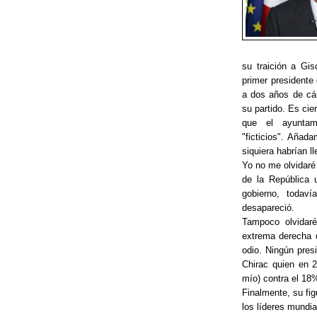
su traición a Gi
primer presidente
a dos años de cárc
su partido. Es cie
que el ayuntam
"ficticios". Añad
siquiera habrían ll
Yo no me olvidaré
de la República 
gobierno, todaví
desapareció.
Tampoco olvidar
extrema derecha 
odio. Ningún pres
Chirac quien en 2
mío) contra el 18
Finalmente, su fig
los líderes mundi