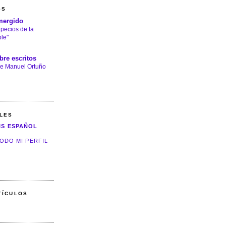
GS
mergido
 pecios de la
le"
bre escritos
e Manuel Ortuño
LES
IS ESPAÑOL
ODO MI PERFIL
TÍCULOS