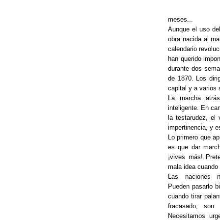
meses...
Aunque el uso del
obra nacida al ma
calendario revolu
han querido impon
durante dos sema
de 1870. Los diri
capital y a varios
La marcha atrás
inteligente. En c
la testarudez, el
impertinencia, y e
Lo primero que ap
es que dar march
¡vives más! Prete
mala idea cuando t
Las naciones n
Pueden pasarlo bi
cuando tirar pala
fracasado, son
Necesitamos urge