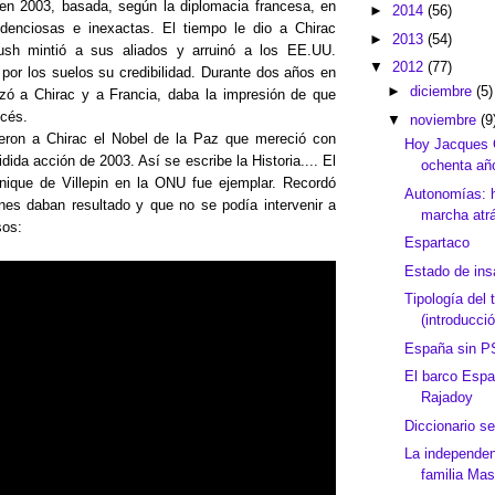
 en 2003, basada, según la diplomacia francesa, en
►
2014
(56)
ndenciosas e inexactas. El tiempo le dio a Chirac
►
2013
(54)
ush mintió a sus aliados y arruinó a los EE.UU.
▼
2012
(77)
por los suelos su credibilidad. Durante dos años en
►
diciembre
(5)
zó a Chirac y a Francia, daba la impresión de que
ncés.
▼
noviembre
(9
eron a Chirac el Nobel de la Paz que mereció con
Hoy Jacques 
dida acción de 2003. Así se escribe la Historia.... El
ochenta añ
nique de Villepin en la ONU fue ejemplar. Recordó
Autonomías: 
nes daban resultado y que no se podía intervenir a
marcha atr
sos:
Espartaco
Estado de ins
Tipología del t
(introducció
España sin P
El barco Espa
Rajadoy
Diccionario s
La independenc
familia Ma