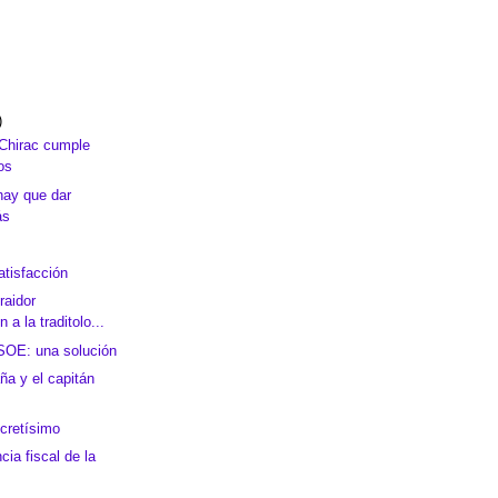
)
Chirac cumple
os
hay que dar
ás
atisfacción
raidor
n a la traditolo...
SOE: una solución
ña y el capitán
ecretísimo
ia fiscal de la
s