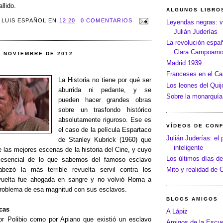
allido.
ALGUNOS LIBRO
R
LUIS ESPAÑOL
EN
12:20
0 COMENTARIOS
Leyendas negras: v
Julián Juderías
La revolución españo
Clara Campoamo
E NOVIEMBRE DE 2012
Madrid 1939
Franceses en el C
La Historia no tiene por qué ser
Los leones del Quij
aburrida ni pedante, y se
Sobre la monarquía
pueden hacer grandes obras
sobre un trasfondo histórico
absolutamente riguroso. Ese es
VÍDEOS DE CON
el caso de la película Espartaco
Julián Juderías: el 
de Stanley Kubrick (1960) que
inteligente
 las mejores escenas de la historia del Cine, y cuyo
Los últimos días de
 esencial de lo que sabemos del famoso esclavo
bezó la más terrible revuelta servil contra los
Mito y realidad de
uelta fue ahogada en sangre y no volvió Roma a
problema de esa magnitud con sus esclavos.
BLOGS AMIGOS
icas
A Lápiz
r Polibio como por Apiano que existió un esclavo
Amigos de la Escue