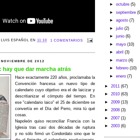
►
octubre
(5)
►
septiembre
(
►
agosto
(7)
►
julio
(2)
►
junio
(6)
R
LUIS ESPAÑOL
EN
11:10
1 COMENTARIOS
►
mayo
(10)
►
abril
(3)
►
marzo
(4)
 NOVIEMBRE DE 2012
►
febrero
(10)
 hay que dar marcha atrás
►
enero
(7)
Hace exactamente 220 años, proclamaba la
Convención francesa un nuevo tipo de
►
2011
(67)
calendario cuyo objetivo era el de laicizar y
►
2010
(63)
descritianizar el cómputo del tiempo. En
►
2009
(13)
ese "calendario laico" el 25 de diciembre se
convertía en el Día del Perro, mira tú qué
►
2008
(3)
cosas.
►
2007
(1)
Napoleón quiso reconciliar Francia con la
►
2003
(6)
Iglesia tras casi dos décadas de ruptura
y no sólo firmó un Condordato sino que le
dio el finiquito al calendario revolucionario,