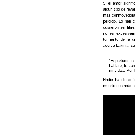
Si el amor signifi
algún tipo de rev
más conmovedoras 
perdido. Lo han 
quisieron ser lib
no es excesivam
tormento de la cr
acerca Lavinia, su
"Espartaco, es
hablaré, le co
mi vida... Por
Nadie ha dicho "
muerto con más es