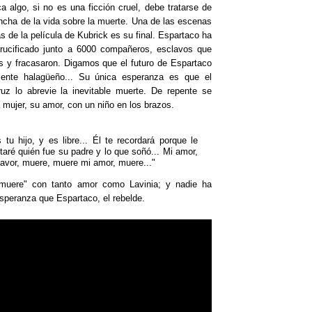
ca algo, si no es una ficción cruel, debe tratarse de
ancha de la vida sobre la muerte. Una de las escenas
de la película de Kubrick es su final. Espartaco ha
crucificado junto a 6000 compañeros, esclavos que
res y fracasaron. Digamos que el futuro de Espartaco
ente halagüeño... Su única esperanza es que el
uz lo abrevie la inevitable muerte. De repente se
 mujer, su amor, con un niño en los brazos.
 tu hijo, y es libre... Él te recordará porque le
ntaré quién fue su padre y lo que soñó... Mi amor,
 favor, muere, muere mi amor, muere..."
muere" con tanto amor como Lavinia; y nadie ha
peranza que Espartaco, el rebelde.