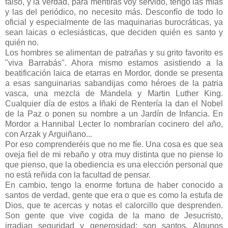
falso, y la verdad, para mentiras voy servido, tengo las mías
y las del periódico, no necesito más. Desconfío de todo lo
oficial y especialmente de las maquinarias burocráticas, ya
sean laicas o eclesiásticas, que deciden quién es santo y
quién no.
Los hombres se alimentan de patrañas y su grito favorito es
"viva Barrabás". Ahora mismo estamos asistiendo a la
beatificación laica de etarras en Mordor, donde se presenta
a esas sanguinarias sabandijas como héroes de la patria
vasca, una mezcla de Mandela y Martin Luther King.
Cualquier día de estos a Iñaki de Rentería la dan el Nobel
de la Paz o ponen su nombre a un Jardín de Infancia. En
Mordor a Hannibal Lecter lo nombrarían cocinero del año,
con Arzak y Arguiñano...
Por eso comprenderéis que no me fíe. Una cosa es que sea
oveja fiel de mi rebaño y otra muy distinta que no piense lo
que pienso, que la obediencia es una elección personal que
no está reñida con la facultad de pensar.
En cambio, tengo la enorme fortuna de haber conocido a
santos de verdad, gente que era o que es como la estufa de
Dios, que te acercas y notas el calorcillo que desprenden.
Son gente que vive cogida de la mano de Jesucristo,
irradian seguridad y generosidad: son santos. Algunos