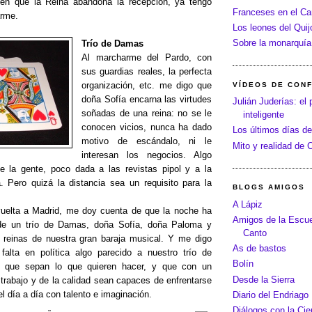
n que la Reina abandona la recepción, ya tengo
Franceses en el C
arme.
Los leones del Quij
Sobre la monarquía
Trío de Damas
Al marcharme del Pardo, con
sus guardias reales, la perfecta
organización, etc. me digo que
VÍDEOS DE CON
doña Sofía encarna las virtudes
Julián Juderías: el 
soñadas de una reina: no se le
inteligente
conocen vicios, nunca ha dado
Los últimos días de
motivo de escándalo, ni le
Mito y realidad de
interesan los negocios. Algo
de la gente, poco dada a las revistas pipol y a la
a. Pero quizá la distancia sea un requisito para la
BLOGS AMIGOS
A Lápiz
uelta a Madrid, me doy cuenta de que la noche ha
Amigos de la Escue
 de un trío de Damas, doña Sofía, doña Paloma y
Canto
 reinas de nuestra gran baraja musical. Y me digo
As de bastos
alta en política algo parecido a nuestro trío de
Bolín
 que sepan lo que quieren hacer, y que con un
Desde la Sierra
 trabajo y de la calidad sean capaces de enfrentarse
l día a día con talento e imaginación.
Diario del Endriago
Diálogos con la Cie