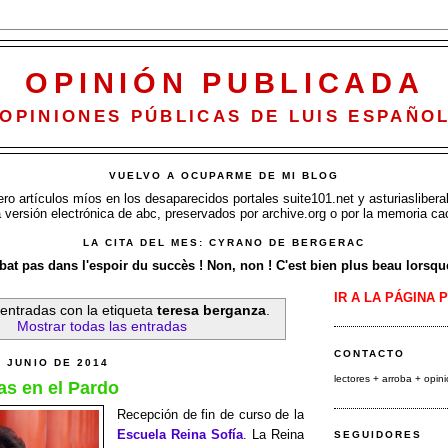
OPINIÓN PUBLICADA
OPINIONES PÚBLICAS DE LUIS ESPAÑO
VUELVO A OCUPARME DE MI BLOG
o artículos míos en los desaparecidos portales suite101.net y asturiasliberal
a versión electrónica de abc, preservados por archive.org o por la memoria ca
LA CITA DEL MES: CYRANO DE BERGERAC
at pas dans l'espoir du succès ! Non, non ! C'est bien plus beau lorsque 
IR A LA PÁGINA 
entradas con la etiqueta
teresa berganza
.
Mostrar todas las entradas
CONTACTO
E JUNIO DE 2014
lectores + arroba
+ opin
as en el Pardo
Recepción de fin de curso de la
Escuela Reina Sofía
. La Reina
SEGUIDORES