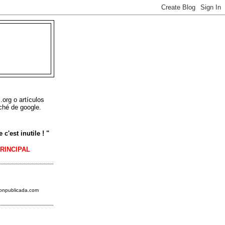
L
.org o artículos
ché de google.
c'est inutile ! "
PRINCIPAL
ionpublicada.
com