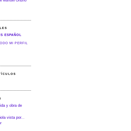
e Manuel Ortuño
LES
IS ESPAÑOL
ODO MI PERFIL
TÍCULOS
S
ida y obra de
la vista por...
r