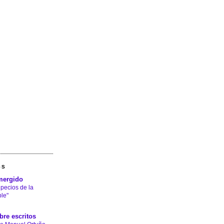
GS
mergido
 pecios de la
le"
bre escritos