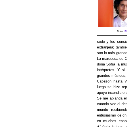
Foto:
El
sede y los conci
extranjera; tambi
son lo más granad
La marquesa de O'
doña Sofía la mú
intérpretes. Y s
grandes músicos, 
Cabezón hasta Vi
luego se hizo re
apoyo incondicion
Se me ablanda el
cuando veo el des
mundo recibien
entusiasmo de ch
en muchos casos 
¡Cuánto trabajo 