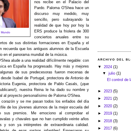
nos recibe en el Palacio del
Pardo. Paloma O'Shea hace un
discurso muy medido, muy
sencillo, pero subrayando la
realidad de que hoy por hoy la
ERS produce la friolera de 300
 Mundo
conciertos anuales entre su
ertos de sus distintas formaciones en España y el
én recuerda que los antiguos alumnos de la Escuela
o en el panorama mundial de la música.
ARCHIVO DEL B
Shea alude a una realidad difícilmente negable: con
sica en España ha progresado. Hay más y mejores
▼
2024
(1)
i algunas de sus predecesoras fueron mecenas de
▼
julio
(1)
desde Isabel de Portugal, protectora de Antonio de
El control de 
ctoria Eugenia, protectora de Pablo Casals, (¡que
publicano!), nuestra Reina le ha dado su nombre y
►
2023
(5)
al al proyecto personalísimo de Paloma O'Shea.
►
2021
(2)
 corazón y se me pasan todos los enfados del día
►
2020
(2)
file de los jóvenes alumnos de la mejor escuela del
do sus premios. Me emociono al comprobar el
►
2019
(1)
avalas y chavales que no han cumplido veinte años
►
2018
(3)
y son ya intérpretes de extraordinaria calidad.
►
2017
(6)
detrás de esos rostros infantiles! Empezaron su