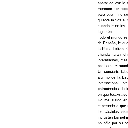
aparte de voz le 
merecen ser repe
para otro", "no s
quiebra la voz al
cuando le da las 
lagrimón.
Todo el mundo es
de España, le que
la Reina Letizia.
chunda tararí c
interesantes, más
pasiones, el mund
Un concierto fabu
alumno de la Esc
internacional. In
patrocinados de 
en que todavía se 
No me alargo en 
esperando a que 
los cócteles sie
incrustan los pelm
no sólo por su pr