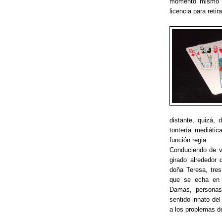
momento mismo e
licencia para retir
distante, quizá, 
tontería mediátic
función regia.
Conduciendo de v
girado alrededor
doña Teresa, tres
que se echa en f
Damas, personas
sentido innato del
a los problemas de