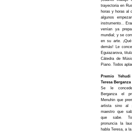
trayectoria en Rus
horas y horas al d
algunos empeza
instrumento... Er
venían ya prepa
mundial; y se co
en su arte. ¡Qué
demás! Le conced
Eguiazarova, titul
Cátedra de Músi
Piano. Todos apla
Premio Yehudi
Teresa Berganza
Se le conced
Berganza el pr
Menuhin que prem
artista sino al
maestro que sab
que sabe. T
pronuncia la lau
habla Teresa, a l