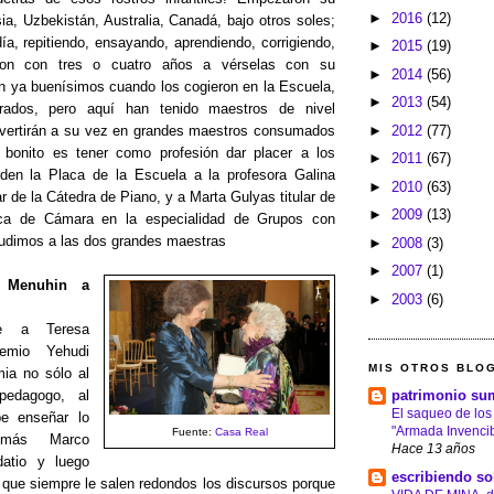
►
2016
(12)
ia, Uzbekistán, Australia, Canadá, bajo otros soles;
ía, repitiendo, ensayando, aprendiendo, corrigiendo,
►
2015
(19)
ron con tres o cuatro años a vérselas con su
►
2014
(56)
an ya buenísimos cuando los cogieron en la Escuela,
►
2013
(54)
rados, pero aquí han tenido maestros de nivel
►
2012
(77)
nvertirán a su vez en grandes maestros consumados
 bonito es tener como profesión dar placer a los
►
2011
(67)
en la Placa de la Escuela a la profesora Galina
►
2010
(63)
ar de la Cátedra de Piano, y a Marta Gulyas titular de
►
2009
(13)
ca de Cámara en la especialidad de Grupos con
udimos a las dos grandes maestras
►
2008
(3)
►
2007
(1)
 Menuhin a
►
2003
(6)
e a Teresa
emio Yehudi
MIS OTROS BLO
ia no sólo al
patrimonio su
 pedagogo, al
El saqueo de los
e enseñar lo
"Armada Invencib
Fuente:
Casa Real
omás Marco
Hace 13 años
datio y luego
escribiendo so
a que siempre le salen redondos los discursos porque