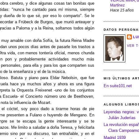
VIDA DE MINA, d
sobra cerebro, y dice algunas cosas tan bonitas que
Martínez
tidas: "nunca he cantado para mí misma, siempre
Hace 15 años
oy dueña de lo que sé, por eso lo comparto". Se le
 recordar a Frübeck de Burgos, que murió anteayer y
gracias a Paloma y a la Reina, soltamos todos algún
DATOS PERSONA
LU
 muy amable con doña Sofía, la futura Reina Madre
VER T
dan unos pocos días antes de pasarle los trastos a
 Otra vida, con menos tontería oficial, menos chunda
hin pon y probablemente actividades mucho más
 personales, para ella y para los que comparten sus
o de la enseñanza y el de la música.
loso. Batuta y piano para Eldar Nebolsin, que fue
MIS ÚLTIMOS AR
uela hace ya muchos años y ahora es una figura
En suite101.net
terpreta la Orquesta Freixenet -uno de los conjuntos
la Escuela- el Concierto número uno de Beethoven,
nota la influencia de Mozart.
ALGUNOS LIBRO
el cóctel, soy poco dado a tirarme horas de pie
Leyendas negras: v
me presenten a Fulano o huyendo de Mengano. En
Julián Juderías
mpre se te escapa la gente interesante y se te
La revolución españo
azos. Me limito a saludar a doña Teresa, y felicitarla
Clara Campoamo
emio sino por su discurso, tan entrañable, y en el
Madrid 1939