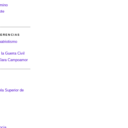
amino
ote
FERENCIAS
patriotismo
 la Guerra Civil
 Clara Campoamor
la Superior de
ncia