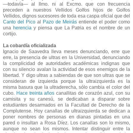
—todavía— al Ilmo. ni al Excmo. que con frecuencia
preceden a nuestros Vellidos Golfos hijos de Golfos
Vellidos, dignos sucesores de toda esa caspa oficial que del
Canto del Pico
al
Pazo de Meirás
entiende el poder como
una
herencia
y piensa que La Patria es el nombre de un
cortijo.
La cobardía oficializada
Ignacio de Saavedra lleva meses denunciando, erre que
erre, la presencia de ultras en la Universidad, denunciando
la complicidad de autoridades académicas indignas que
con su silencio avalan la actividad de esos enemigos de la
libertad. Y digo ultras a sabiendas de que son ultras que se
consideran de izquierda porque la ultraizquierda es la
misma basura que la ultraderecha, sólo cambia el color del
cubo.
Hace treinta años
canallitas de corazón azul, con su
camisita y su canesú, se dedicaban a disparar sobre
estudiantes desarmados en la Facultad de Derecho de la
Complutense. Hoy canallas de ultraizquierda se dedican a
poner nombres de personas en dianas pintadas en una
pared o insultan a Rosa Díez. Los canallas son lo mismo,
aunque no sean los mismos. Intentar distinguir entre la