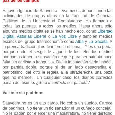
paz de los campus
El joven Ignacio de Saavedra lleva meses denunciando las
actividades de grupos ultras en la Facultad de Ciencias
Políticas de la Universidad Complutense. Ha llamado a
todas las puertas, a todos los medios. Hasta ahora sólo
algunos medios digitales se han hecho eco, como
Libertad
Digital
,
Asturias Liberal
o
La Voz Libre
y también medios
escritos del grupo Intereconomía como
Alba
y
La Gaceta
. A
la prensa tradicional no le interesa el tema... Y es una pena,
porque dado el sesgo de alguno de los referidos medios
podríamos tener la sensación de que para ser patriota hace
falta ser carlista o franquista. Dicha imputación sería imbécil
por partida doble, porque si de un lado desacredita el
patriotismo, del otro le regala a la ultraderecha una baza
que no merece... En cualquier caso, los diarios
correctos
pasan del asunto. ¿Será
incorrecto
ser patriota?
Valiente sin padrinos
Saavedra no es un alto cargo. No cobra un sueldo. Carece
de padrinos. No tiene un tío senador ni un cuñado concejal.
No le pagan por ejercer una magistratura, no tiene derecho