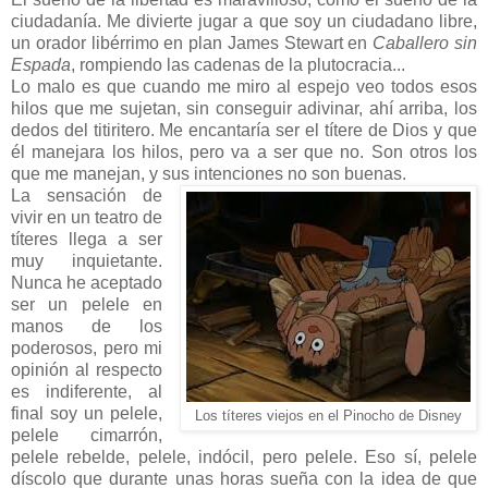
ciudadanía. Me divierte jugar a que soy un ciudadano libre,
un orador libérrimo en plan James Stewart en
Caballero sin
Espada
, rompiendo las cadenas de la plutocracia...
Lo malo es que cuando me miro al espejo veo todos esos
hilos que me sujetan, sin conseguir adivinar, ahí arriba, los
dedos del titiritero. Me encantaría ser el títere de Dios y que
él manejara los hilos, pero va a ser que no. Son otros los
que me man
ejan, y sus intenciones no son buenas.
La sensación de
vivir en un teatro de
títeres llega a ser
muy inquietante.
Nunca he aceptado
ser un pelele en
manos de los
poderosos, pero mi
opinión al respecto
es indiferente, al
final soy un pelele,
Los títeres viejos en el Pinocho de Disney
pelele cimarrón,
pelele rebelde, pelele, indócil, pero pelele. Eso sí, pelele
díscolo que durante unas horas sueña con la idea de que