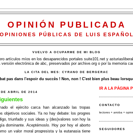
OPINIÓN PUBLICADA
OPINIONES PÚBLICAS DE LUIS ESPAÑO
VUELVO A OCUPARME DE MI BLOG
o artículos míos en los desaparecidos portales suite101.net y asturiasliberal
a versión electrónica de abc, preservados por archive.org o por la memoria ca
LA CITA DEL MES: CYRANO DE BERGERAC
at pas dans l'espoir du succès ! Non, non ! C'est bien plus beau lorsque 
IR A LA PÁGINA 
 DE ABRIL DE 2014
iguientes
CONTACTO
ado el ejército carca han alcanzado las tropas
lectores + arroba
+ opin
os objetivos sociales. Ya no hay debate: los progres
igo, triunfado y sus ideas y (des)valores son hoy la
gía dominante. Aceptémoslo. Hoy por hoy el aborto
SEGUIDORES
mo un valor moral progresista y la eutanasia tiene