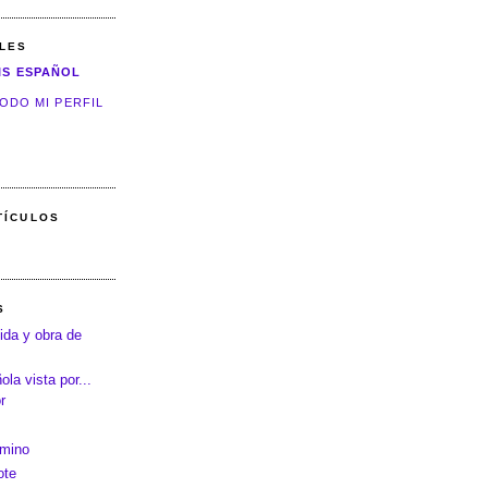
LES
IS ESPAÑOL
ODO MI PERFIL
TÍCULOS
S
ida y obra de
la vista por...
r
amino
ote