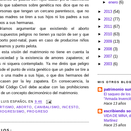
►
enero
(6)
 lo que sabemos sobre genética nos dice que no es
ersonas que tengan un cercano parentesco, que no
►
2013
(54)
as madres se tiren a sus hijos ni los padres a sus
►
2012
(77)
anos a sus hermanas.
►
2011
(67)
ríamos argumentar que existiendo el aborto
►
2010
(63)
s supuestos peligros no tienen ya razón de ser y que
borto post-natal, pues en caso de producirse niños
►
2009
(13)
ceamos y punto pelota.
►
2008
(3)
 esta visión del matrimonio no tiene en cuenta la
►
2007
(1)
sociedad y la existencia de amores zapateros; el
 ni siquera contemplado. Ya me diréis que peligro
►
2003
(6)
de el punto de vista genético que un padre se tire a
s o una madre a sus hijas, o que dos hermanos del
asen por la ley zapatera. En consecuencia, la
MIS OTROS BLO
el Código Civil debe acabar con las prohibiciones
patrimonio su
 de un concepto decimonónico del matrimonio.
El saqueo de los
"Armada Invencib
R
LUIS ESPAÑOL
EN
9:46
Hace 13 años
RTISMO
,
ABORTO
,
CANIBALISMO
,
INCESTO
,
escribiendo so
ROGRESISMO
,
PROGRESO
VIDA DE MINA, d
Martínez
Hace 15 años
IOS: