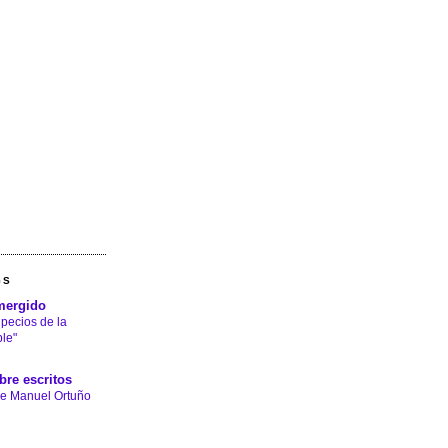
GS
mergido
 pecios de la
le"
bre escritos
e Manuel Ortuño