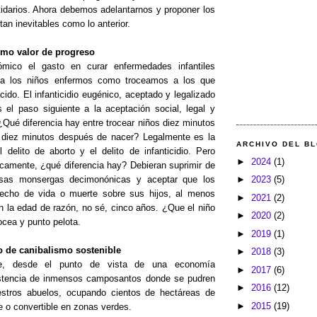
idarios. Ahora debemos adelantarnos y proponer los
tan inevitables como lo anterior.
como valor de progreso
nómico
el gasto en curar enfermedades infantiles
 a los niños enfermos como troceamos a los que
ido. El infanticidio eugénico, aceptado y legalizado
 el paso siguiente a la aceptación social, legal y
¿Qué diferencia hay entre trocear niños diez minutos
 diez minutos después de nacer? Legalment
e es la
ARCHIVO DEL B
l delito de aborto y el delito de infanticidio. Pero
►
2024
(1)
gicamente, ¿qué diferencia hay? Debieran suprimir de
►
2023
(5)
sas monsergas decimonónicas y aceptar que los
recho de vida o muerte sobre sus hijos, al menos
►
2021
(2)
 la edad de razón, no sé, cinco años. ¿Que el niño
►
2020
(2)
ocea y punto pelota.
►
2019
(1)
 de canibalismo sostenible
►
2018
(3)
nte, desde el punto de vista de una economía
►
2017
(6)
xistencia de inmensos camposantos donde se pudren
►
2016
(12)
estros abuelos, ocupando cientos de hectáreas de
►
2015
(19)
e o convertible en zonas verdes.