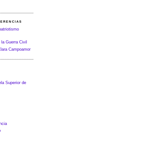
FERENCIAS
patriotismo
 la Guerra Civil
 Clara Campoamor
la Superior de
ncia
o