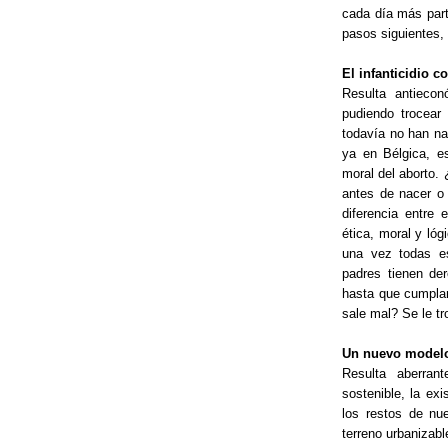
cada día más part
pasos siguientes, 
El infanticidio 
Resulta antieco
pudiendo trocear
todavía no han nac
ya en Bélgica, es
moral del aborto. 
antes de nacer o
diferencia entre e
ética, moral y ló
una vez todas e
padres tienen de
hasta que cumplan
sale mal? Se le tr
Un nuevo modelo
Resulta aberra
sostenible, la e
los restos de nu
terreno urbanizabl