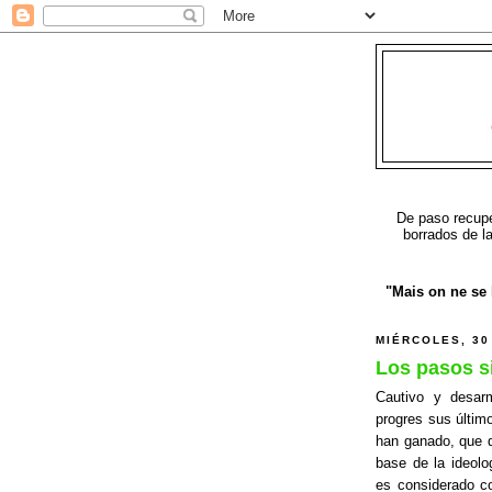
De paso recuper
borrados de l
"Mais on ne se b
MIÉRCOLES, 30
Los pasos s
Cautivo y desarm
progres sus últim
han ganado, que d
base de la ideolo
es considerado co