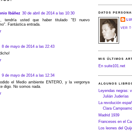
onio Ibáñez
30 de abril de 2014 a las 10:30
DATOS PERSONA
, tendría usted que haber titulado "El nuevo
LU
mo". Fantástica entrada.
VER T
r
8 de mayo de 2014 a las 22:43
dicho!
MIS ÚLTIMOS AR
r
En suite101.net
9 de mayo de 2014 a las 12:34
jodido el Medio ambiente ENTERO, y la vergonya
ALGUNOS LIBRO
 te digo. No somos nada.
Leyendas negras: v
r
Julián Juderías
La revolución españo
Clara Campoamo
Madrid 1939
Franceses en el C
Los leones del Quij