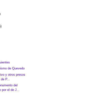
)
5)
uientes
olismo de Quevedo
tivo y otros presos
 de P...
monumento del
 por el de J...