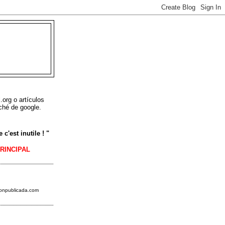
L
.org o artículos
ché de google.
c'est inutile ! "
PRINCIPAL
ionpublicada.
com