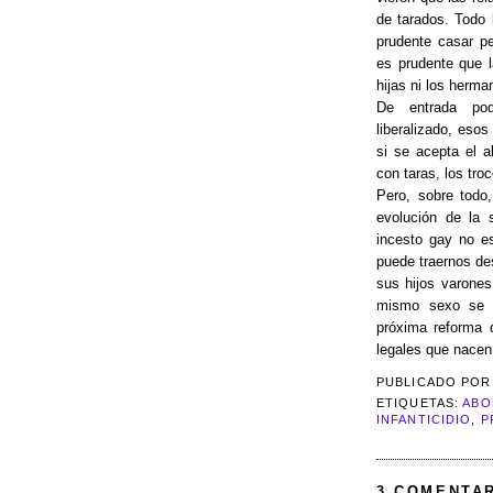
de tarados. Todo
prudente casar p
es prudente que l
hijas ni los herm
De entrada pod
liberalizado, eso
si se acepta el a
con taras, los tro
Pero, sobre todo,
evolución de la 
incesto gay no es
puede traernos des
sus hijos varone
mismo sexo se c
próxima reforma d
legales que nacen
PUBLICADO PO
ETIQUETAS:
ABO
INFANTICIDIO
,
P
3 COMENTAR