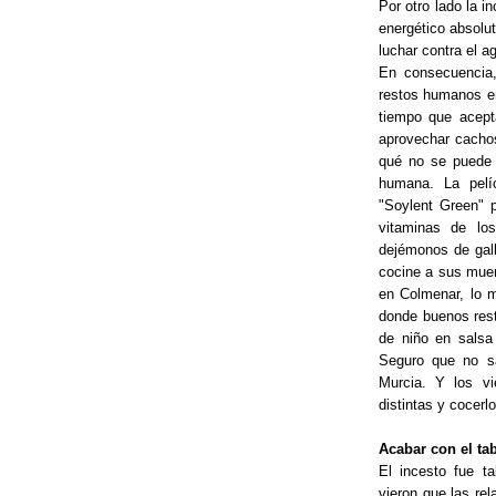
Por otro lado la i
energético absolut
luchar contra el a
En consecuencia,
restos humanos en
tiempo que acept
aprovechar cachos
qué no se puede s
humana. La pelí
"Soylent Green" p
vitaminas de lo
dejémonos de gall
cocine a sus muer
en Colmenar, lo m
donde buenos rest
de niño en salsa 
Seguro que no sa
Murcia. Y los vi
distintas y cocer
Acabar con el ta
El incesto fue t
vieron que las re