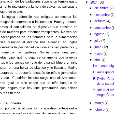
ncineración de los cadáveres supone un terrible gasto
▼
2014
(56)
amente intolerable a la hora de salvar las ballenas y
►
diciembre
(2)
gujero de ozono.
►
noviembre
(2
 la lógica sostenible nos obliga a aprovechar los
►
octubre
(4)
 lugar de enterrarlos o incinerarlos. Hace ya mucho
amos el canibalismo no digestivo que consiste en
►
septiembre
(
 de muertos para efectuar transplantes. No veo por
►
agosto
(2)
acar partido de los fiambres para la alimentación
►
julio
(7)
cula "Cuando el destino nos alcance" en inglés
►
junio
(12)
lanteaba la posibilidad de convertir las proteínas y
s muertos en galletas. No es mala idea, pero
►
mayo
(2)
etas, ¿por qué no dejar sencillamente que la gente
▼
abril
(4)
tos o los ajenos como le dé la gana? Muere un niño
Los pasos sig
eten en una bolsa de plástico y lo llevan a Madrid
El antiespañ
aurantes te ofrecerán fricasée de niño o jamoncitos
verde. Y podrían incluso surgir especializaciones.
El Divino Cau
be igual un niño etiope que un niño bantú o de
de la cárcel
ejos seguro que hay que prepararlos con salsas
Sustituir el 
los más tiempo.
Ángel Caído
►
marzo
(4)
bú del incesto
abú porque de alguna forma nuestros antepasados
►
febrero
(6)
laciones de padres con hijos daban pie al nacimiento