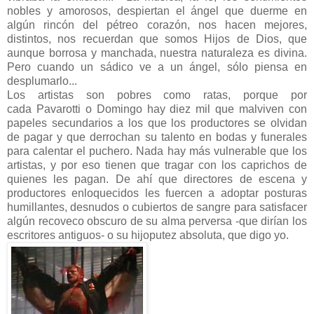
nobles y amorosos, despiertan el ángel que duerme en
algún rincón del pétreo corazón, nos hacen mejores,
distintos, nos recuerdan que somos Hijos de Dios, que
aunque borrosa y manchada, nuestra naturaleza es divina.
Pero cuando un sádico ve a un ángel, sólo piensa en
desplumarlo...
Los artistas son pobres como ratas, porque por
cada Pavarotti o Domingo hay diez mil que malviven con
papeles secundarios a los que los productores se olvidan
de pagar y que derrochan su talento en bodas y funerales
para calentar el puchero. Nada hay más vulnerable que los
artistas, y por eso tienen que tragar con los caprichos de
quienes les pagan. De ahí que directores de escena y
productores enloquecidos les fuercen a adoptar posturas
humillantes, desnudos o cubiertos de sangre para satisfacer
algún recoveco obscuro de su alma perversa -que dirían los
escritores antiguos- o su hijoputez absoluta, que digo yo.