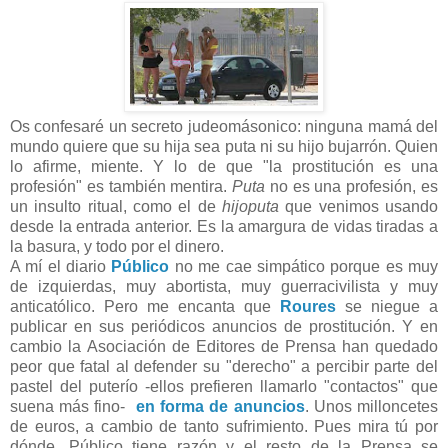
Os confesaré un secreto judeomásonico: ninguna mamá del
mundo quiere que su hija sea puta ni su hijo bujarrón. Quien
lo afirme, miente. Y lo de que "la prostitución es una
profesión" es también mentira.
Puta
no es una profesión, es
un insulto ritual, como el de
hijoputa
que venimos usando
desde la entrada anterior. Es la amargura de vidas tiradas a
la basura, y todo por el dinero.
A mí el diario
Público
no me cae simpático porque es muy
de izquierdas, muy abortista, muy guerracivilista y muy
anticatólico. Pero me encanta que
Roures
se niegue a
publicar en sus periódicos anuncios de prostitución. Y en
cambio la Asociación de Editores de Prensa han quedado
peor que fatal al defender su "derecho" a percibir parte del
pastel del puterío -ellos prefieren llamarlo "contactos" que
suena más fino-
en forma de anuncios
. Unos milloncetes
de euros, a cambio de tanto sufrimiento. Pues mira tú por
dónde, Público tiene razón y el resto de la Prensa se