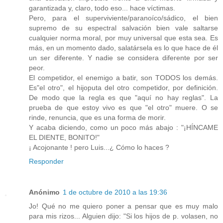
garantizada y, claro, todo eso... hace víctimas.
Pero, para el superviviente/paranoíco/sádico, el bien
supremo de su espectral salvación bien vale saltarse
cualquier norma moral, por muy universal que esta sea. Es
más, en un momento dado, salatársela es lo que hace de él
un ser diferente. Y nadie se considera diferente por ser
peor.
El competidor, el enemigo a batir, son TODOS los demás.
Es"el otro", el hijoputa del otro competidor, por definición.
De modo que la regla es que "aquí no hay reglas". La
prueba de que estoy vivo es que "el otro" muere. O se
rinde, renuncia, que es una forma de morir.
Y acaba diciendo, como un poco más abajo : "¡HÍNCAME
EL DIENTE, BONITO!"
¡ Acojonante ! pero Luis...¿ Cómo lo haces ?
Responder
Anónimo
1 de octubre de 2010 a las 19:36
Jo! Qué no me quiero poner a pensar que es muy malo
para mis rizos... Alguien dijo: "Si los hijos de p. volasen, no