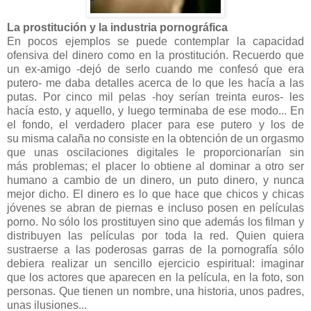
La prostitución y la industria pornográfica
En pocos ejemplos se puede contemplar la capacidad
ofensiva del dinero como en la prostitución. Recuerdo que
un ex-amigo -dejó de serlo cuando me confesó que era
putero- me daba detalles acerca de lo que les hacía a las
putas. Por cinco mil pelas -hoy serían treinta euros- les
hacía esto, y aquello, y luego terminaba de ese modo... En
el fondo, el verdadero placer para ese putero y los de
su misma calaña no consiste en la obtención de un orgasmo
que unas oscilaciones digitales le proporcionarían sin
más problemas; el placer lo obtiene al dominar a otro ser
humano a cambio de un dinero, un puto dinero, y nunca
mejor dicho. El dinero es lo que hace que chicos y chicas
jóvenes se abran de piernas e incluso posen en películas
porno. No sólo los prostituyen sino que además los filman y
distribuyen las películas por toda la red. Quien quiera
sustraerse a las poderosas garras de la pornografía sólo
debiera realizar un sencillo ejercicio espiritual: imaginar
que los actores que aparecen en la película, en la foto, son
personas. Que tienen un nombre, una historia, unos padres,
unas ilusiones...