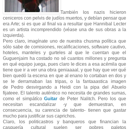
También los nazis hicieron
ceniceros con pelvis de judíos muertos, y debían pensar que
era Arte; si es que al final va a resultar que Hannibal Lecter
es un artista incomprendido (véase una de sus obras a la
izquierda).
Pero claro, imagínate uno de nuestra chusma política que
sólo sabe de comisiones, recalificaciones, software cautivo,
hoteles, manteles y gurteles al que le cuentan que el
Guguenjaim ha costado no sé cuantos millones y pregunta
en qué equipo juega, pues claro le dices a esa acémila que
tiene que ir a ver una obra geniaaaal, y que hay que ver qué
bien quedó la escena en que al enano lo cortaban en dos y
se le derramaban las tripas, o la fantaaastica imagen
de Pedro desvirgando a Heidi con la pipa del Abuelo
fijateee. El talento auténtico no necesita de grandes sumas,
como el simpátíco
Guitar
de Peter Nalitch. Pero los que
necesitan escandalizar -y que demuestran, en
consecuencia, su carencia de talento- tienen que gastar
mucho para justificar sus caprichos.
Claro, los politicastros y banqueros que financian la
casquería cultural suelen ser pobres paletos