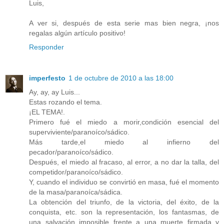
Luis,
A ver si, después de esta serie mas bien negra, ¡nos
regalas algún artículo positivo!
Responder
imperfesto
1 de octubre de 2010 a las 18:00
Ay, ay, ay Luis...
Estas rozando el tema.
¡EL TEMA!.
Primero fué el miedo a morir,condición esencial del
superviviente/paranoíco/sádico.
Más tarde,el miedo al infierno del
pecador/paranoíco/sádico.
Después, el miedo al fracaso, al error, a no dar la talla, del
competidor/paranoíco/sádico.
Y, cuando el individuo se convirtió en masa, fué el momento
de la masa/paranoíca/sádica.
La obtención del triunfo, de la victoria, del éxito, de la
conquista, etc. son la representación, los fantasmas, de
una salvación imposible frente a una muerte firmada y