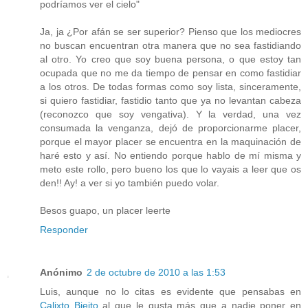
podríamos ver el cielo"
Ja, ja ¿Por afán se ser superior? Pienso que los mediocres
no buscan encuentran otra manera que no sea fastidiando
al otro. Yo creo que soy buena persona, o que estoy tan
ocupada que no me da tiempo de pensar en como fastidiar
a los otros. De todas formas como soy lista, sinceramente,
si quiero fastidiar, fastidio tanto que ya no levantan cabeza
(reconozco que soy vengativa). Y la verdad, una vez
consumada la venganza, dejó de proporcionarme placer,
porque el mayor placer se encuentra en la maquinación de
haré esto y así. No entiendo porque hablo de mí misma y
meto este rollo, pero bueno los que lo vayais a leer que os
den!! Ay! a ver si yo también puedo volar.
Besos guapo, un placer leerte
Responder
Anónimo
2 de octubre de 2010 a las 1:53
Luis, aunque no lo citas es evidente que pensabas en
Calixto Bieito
al que le gusta más que a nadie poner en