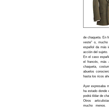
de chaqueta. En f
veste" o, mucho 
español da más im
acción del sujeto.
En el caso españ
el francés, más a
chaqueta, costu
abuelos conocier
hasta los ricos ah
Ayer expresaba mi
ha estado donde e
podrá tildar de ch
Otros articulis
mucho menos. P