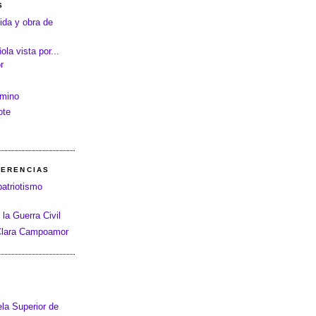
S
ida y obra de
la vista por...
r
amino
ote
FERENCIAS
patriotismo
 la Guerra Civil
 Clara Campoamor
la Superior de