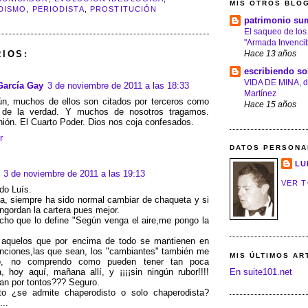
MIS OTROS BLO
DISMO
,
PERIODISTA
,
PROSTITUCIÓN
patrimonio su
El saqueo de los
"Armada Invencib
IOS:
Hace 13 años
escribiendo so
VIDA DE MINA, d
arcía Gay
3 de noviembre de 2011 a las 18:33
Martínez
ún, muchos de ellos son citados por terceros como
Hace 15 años
 de la verdad. Y muchos de nosotros tragamos.
nión. El Cuarto Poder. Dios nos coja confesados.
r
DATOS PERSONA
LU
3 de noviembre de 2011 a las 19:13
VER T
do Luís.
, siempre ha sido normal cambiar de chaqueta y si
ngordan la cartera pues mejor.
cho que lo define "Según venga el aire,me pongo la
 aquelos que por encima de todo se mantienen en
nciones,las que sean, los "cambiantes" también me
MIS ÚLTIMOS AR
o, no comprendo como pueden tener tan poca
, hoy aquí, mañana allí, y ¡¡¡¡sin ningún rubor!!!!
En suite101.net
n por tontos??? Seguro.
to ¿se admite chaperodisto o solo chaperodista?
...