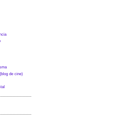
ncia
o
asma
blog de cine)
tal