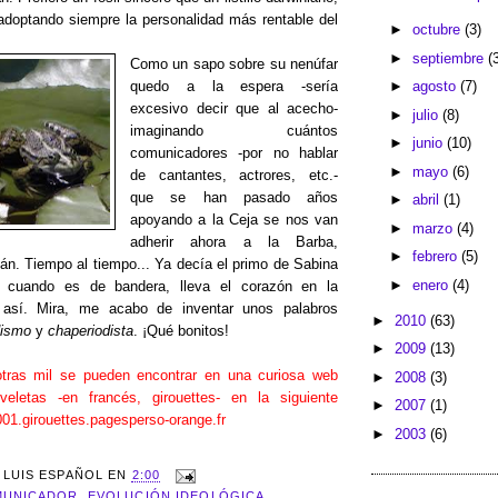
adoptando siempre la personalidad más rentable del
►
octubre
(3)
►
septiembre
(
Como un sapo sobre su nenúfar
►
agosto
(7)
quedo a la espera -sería
excesivo decir que al acecho-
►
julio
(8)
imaginando cuántos
►
junio
(10)
comunicadores -por no hablar
►
mayo
(6)
de cantantes, actrores, etc.-
que se han pasado años
►
abril
(1)
apoyando a la Ceja se nos van
►
marzo
(4)
adherir ahora a la Barba,
►
febrero
(5)
án. Tiempo al tiempo... Ya decía el primo de Sabina
►
enero
(4)
a cuando es de bandera, lleva el corazón en la
o así. Mira, me acabo de inventar unos palabros
►
2010
(63)
dismo
y
chaperiodista
. ¡Qué bonitos!
►
2009
(13)
otras mil se pueden encontrar en una curiosa web
►
2008
(3)
eletas -en francés, girouettes- en la siguiente
►
2007
(1)
1001.girouettes.pagesperso-orange.fr
►
2003
(6)
R
LUIS ESPAÑOL
EN
2:00
UNICADOR
,
EVOLUCIÓN IDEOLÓGICA
,