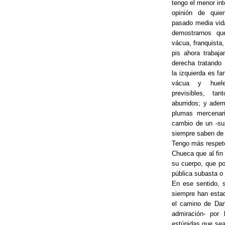
tengo el menor int
opinión de quie
pasado media vida
demostrarnos qu
vácua, franquista,
pis ahora trabaj
derecha tratando
la izquierda es fan
vácua y huel
previsibles, tan
aburridos; y ade
plumas mercenar
cambio de un -su
siempre saben de 
Tengo más respeto
Chueca que al fin 
su cuerpo, que po
pública subasta o 
En ese sentido, 
siempre han esta
el camino de Dama
admiración- por 
estúpidas que sean