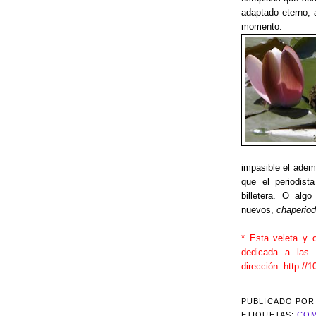
adaptado eterno, 
momento.
impasible el adem
que el periodist
billetera. O alg
nuevos,
chaperio
* Esta veleta y 
dedicada a las v
dirección: http://
PUBLICADO PO
ETIQUETAS:
COM