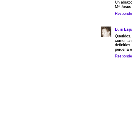
Un abraz
Mª Jesús
Responde
Luis Esp
Querido
comentar
definirl
perdería e
Responde