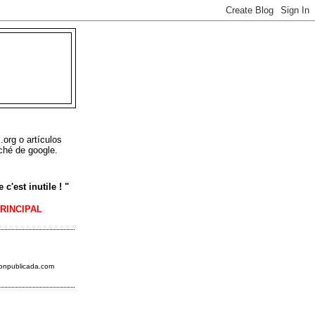
L
.org o artículos
ché de google.
c'est inutile ! "
PRINCIPAL
ionpublicada.
com