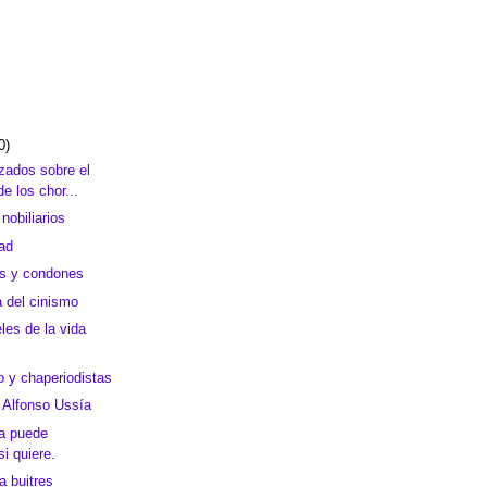
0)
zados sobre el
de los chor...
 nobiliarios
ad
as y condones
a del cinismo
les de la vida
 y chaperiodistas
e Alfonso Ussía
ma puede
si quiere.
 buitres