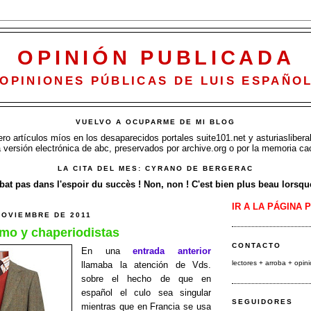
OPINIÓN PUBLICADA
OPINIONES PÚBLICAS DE LUIS ESPAÑO
VUELVO A OCUPARME DE MI BLOG
o artículos míos en los desaparecidos portales suite101.net y asturiasliberal
a versión electrónica de abc, preservados por archive.org o por la memoria ca
LA CITA DEL MES: CYRANO DE BERGERAC
at pas dans l'espoir du succès ! Non, non ! C'est bien plus beau lorsque 
IR A LA PÁGINA 
NOVIEMBRE DE 2011
mo y chaperiodistas
CONTACTO
En una
entrada anterior
lectores + arroba
+ opin
llamaba la atención de Vds.
sobre el hecho de que en
español el culo sea singular
SEGUIDORES
mientras que en Francia se usa