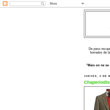
De paso recuper
borrados de l
"Mais on ne se b
JUEVES, 3 DE 
Chaperiodis