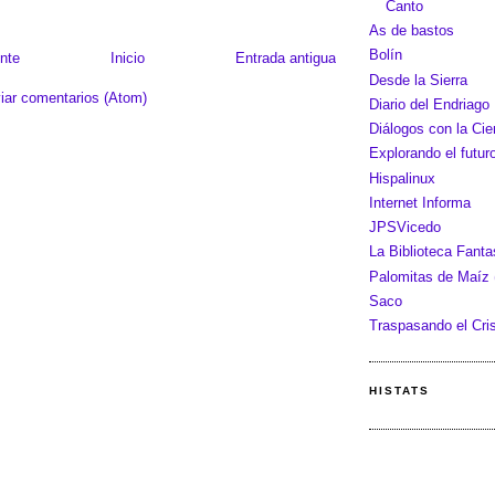
Canto
As de bastos
Bolín
nte
Inicio
Entrada antigua
Desde la Sierra
iar comentarios (Atom)
Diario del Endriago
Diálogos con la Cie
Explorando el futur
Hispalinux
Internet Informa
JPSVicedo
La Biblioteca Fant
Palomitas de Maíz (
Saco
Traspasando el Cris
HISTATS