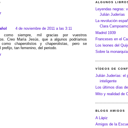
o
ALGUNOS LIBRO
Leyendas negras: v
r
Julián Juderías
La revolución españo
Clara Campoamo
añol
4 de noviembre de 2011 a las 3:11
Madrid 1939
s, como siempre, mil gracias por vuestros
Franceses en el C
ios. Creo María Jesús, que a algunos podríamos
os como chaperolistos y chaperolistas, pero se
Los leones del Quij
l prefijo, tan femenino, del periodo.
Sobre la monarquía
r
VÍDEOS DE CON
Julián Juderías: el 
inteligente
Los últimos días de
Mito y realidad de
BLOGS AMIGOS
A Lápiz
Amigos de la Escue