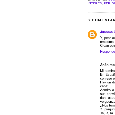
INTERÉS
,
PERIO
3 COMENTAR
Juanma G
Y, peor a
emisores
Crean opi
Responde
Anónimo
Mi admira
En España
con eso e
Hay un di
capa".
Admiro a
sus convi
dan asc
verguenza
¿Nos toma
Y pregun
Ja,Ja,Ja..