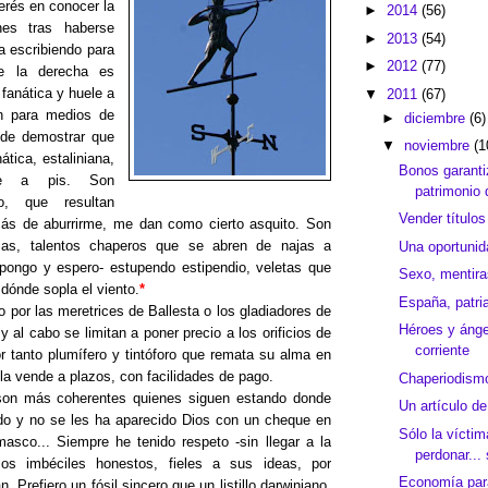
erés en conocer la
►
2014
(56)
nes tras haberse
►
2013
(54)
 escribiendo para
►
2012
(77)
e la derecha es
 fanática y huele a
▼
2011
(67)
an para medios de
►
diciembre
(6)
 de demostrar que
▼
noviembre
(1
ática, estaliniana,
Bonos garanti
e a pis. Son
patrimonio 
to, que resultan
Vender títulos
más de aburrirme, me dan como cierto asquito. Son
ias, talentos chaperos que se abren de najas a
Una oportunid
pongo y espero- estupendo estipendio, veletas que
Sexo, mentir
dónde sopla el viento.
*
España, patri
 por las meretrices de Ballesta o los gladiadores de
Héroes y ánge
y al cabo se limitan a poner precio a los orificios de
corriente
r tanto plumífero y tintóforo que remata su alma en
la vende a plazos, con facilidades de pago.
Chaperiodismo
son más coherentes quienes siguen estando donde
Un artículo d
do y no se les ha aparecido Dios con un cheque en
Sólo la vícti
sco... Siempre he tenido respeto -sin llegar a la
perdonar... 
los imbéciles honestos, fieles a sus ideas, por
Economía para
. Prefiero un fósil sincero que un listillo darwiniano,