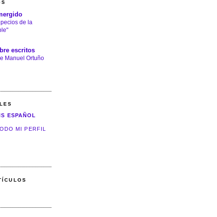
GS
mergido
 pecios de la
le"
bre escritos
e Manuel Ortuño
LES
IS ESPAÑOL
ODO MI PERFIL
TÍCULOS