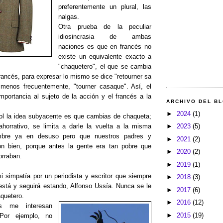
preferentemente un plural, las
nalgas.
Otra prueba de la peculiar
idiosincrasia de ambas
naciones es que en francés no
existe un equivalente exacto a
"chaquetero", el que se cambia
rancés, para expresar lo mismo se dice "retourner sa
menos frecuentemente, "tourner casaque". Así, el
portancia al sujeto de la acción y el francés a la
ARCHIVO DEL B
►
2024
(1)
ol la idea subyacente es que cambias de chaqueta;
►
2023
(5)
horrativo, se limita a darle la vuelta a la misma
mbre ya en desuso pero que nuestros padres y
►
2021
(2)
on bien, porque antes la gente era tan pobre que
►
2020
(2)
orraban.
►
2019
(1)
 simpatía por un periodista y escritor que siempre
►
2018
(3)
stá y seguirá estando, Alfonso Ussía. Nunca se le
►
2017
(6)
aquetero.
►
2016
(12)
tas me interesan
►
2015
(19)
or ejemplo, no