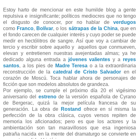
Estoy harto de mencionar en este humilde blog a gente
repulsiva e insignificante; políticos mediocres que no tengo
el disgusto de conocer, por no hablar de
verdugos
como
Franco
,
Bolívar
, o los
sátrapas de la China
, que en
el fondo carecen de cualquier interés y cuyo poder se puede
medir en hectólitros de sangre. Así que voy a cambiar de
tercio y escribir sobre aquello y aquellos que conmueven,
elevan y entretienen nuestras avejentadas almas; ya he
dedicado alguna entrada a
jóvenes valientes
y a
reyes
santos
, a los pies de
Madre Teresa
o a la extraordinaria
reconstrucción de la
catedral de Cristo Salvador
en el
corazón de Moscú. Toca hablar ahora de personajes de
ficción que son modelos absolutos de grandeza.
Por ejemplo, se cumple el próximo día 20 el vigésimo
aniversario del
estreno
de la versión española de Cyrano
de Bergerac, quizá la mejor película francesa de su
generación. La obra de
Rostand
ofrece en sí misma la
perfección de la obra clásica, cuyos versos repiten de
memoria los aficionados; pero es que los actores y la
ambientación son tan maravillosos que esa ingeniosa
patraña nacida en la mente del dramaturgo se convierte en