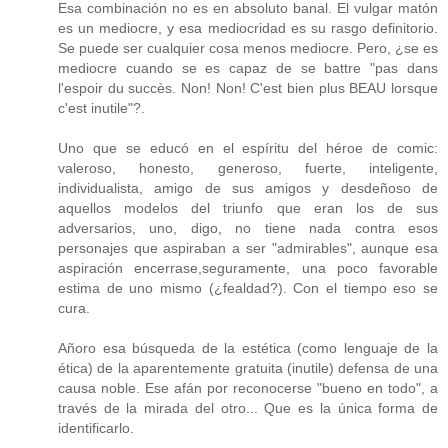
Esa combinación no es en absoluto banal. El vulgar matón
es un mediocre, y esa mediocridad es su rasgo definitorio.
Se puede ser cualquier cosa menos mediocre. Pero, ¿se es
mediocre cuando se es capaz de se battre "pas dans
l'espoir du succès. Non! Non! C'est bien plus BEAU lorsque
c'est inutile"?.
Uno que se educó en el espíritu del héroe de comic:
valeroso, honesto, generoso, fuerte, inteligente,
individualista, amigo de sus amigos y desdeñoso de
aquellos modelos del triunfo que eran los de sus
adversarios, uno, digo, no tiene nada contra esos
personajes que aspiraban a ser "admirables", aunque esa
aspiración encerrase,seguramente, una poco favorable
estima de uno mismo (¿fealdad?). Con el tiempo eso se
cura.
Añoro esa búsqueda de la estética (como lenguaje de la
ética) de la aparentemente gratuita (inutile) defensa de una
causa noble. Ese afán por reconocerse "bueno en todo", a
través de la mirada del otro... Que es la única forma de
identificarlo.