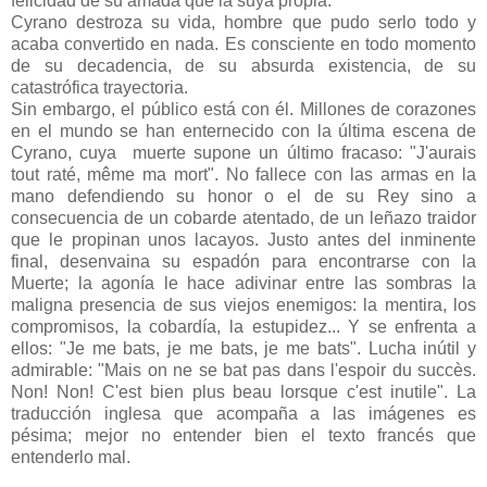
felicidad de su amada que la suya propia.
Cyrano destroza su vida, hombre que pudo serlo todo y
acaba convertido en nada. Es consciente en todo momento
de su decadencia, de su absurda existencia, de su
catastrófica trayectoria.
Sin embargo, el público está con él. Millones de corazones
en el mundo se han enternecido con la última escena de
Cyrano, cuya muerte supone un último fracaso: "J'aurais
tout raté, même ma mort". No fallece con las armas en la
mano defendiendo su honor o el de su Rey sino a
consecuencia de un cobarde atentado, de un leñazo traidor
que le propinan unos lacayos. Justo antes del inminente
final, desenvaina su espadón para encontrarse con la
Muerte; la agonía le hace adivinar entre las sombras la
maligna presencia de sus viejos enemigos: la mentira, los
compromisos, la cobardía, la estupidez... Y se enfrenta a
ellos: "Je me bats, je me bats, je me bats". Lucha inútil y
admirable: "Mais on ne se bat pas dans l'espoir du succès.
Non! Non! C'est bien plus beau lorsque c'est inutile". La
traducción inglesa que acompaña a las imágenes es
pésima; mejor no entender bien el texto francés que
entenderlo mal.