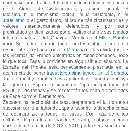
guerracivilismo, harto del tercermundismo, hasta las narices
de la Alianza de Civilizaciones; ya nadie aguanta el
laicismo, ni el feminismo radical, ni la cristofobia, ni el
abuelismo
o el garzonismo, ni las demás circunstancias y
valores sistemáticamente defendidos, y por tanto
prostituídos y ridiculizados por el vallisoletano y sus aliados
internacionales: Fidel, Chavez, Morales o el
Míster Bomba
iraní. Se lo ha cargado todo, incluso algo a priori tan
respetable y cristiano como la
Memoria
de los olvidados, de
las víctimas de Franco enterradas en fosas comunes. Todo
lo que toca, Zapa lo convierte en algo risible o absurdo. La
España del Profeta está perfectamente plasmada en la
ocurrencia de poner
traductores simultáneos en el Senado
.
Todo lo inútil y lo imbécil es zapaterable. Cuando concluya
la agonía de España a manos de Zapa, no quedarán del
PSOE ni las raspas y se recordarán los ocho o doce años
de Zapa como el Demenciato.
Zapatero ha hecho tábula rasa, preparando el futuro de su
sucesión con una labor de zapa a favor de la derecha capaz
de desmoralizar a todos los suyos. Con más de cinco
millones de parados al final de este año, cualquier medida
que se tome a partir de 2012 o 2016 podrá ser asumida por