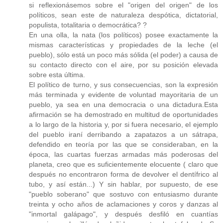
si reflexionásemos sobre el "origen del origen" de los
políticos, sean este de naturaleza despótica, dictatorial,
populista, totalitaria o democrática? ?
En una olla, la nata (los políticos) posee exactamente la
mismas características y propiedades de la leche (el
pueblo), sólo está un poco más sólida (el poder) a causa de
su contacto directo con el aire, por su posición elevada
sobre esta última.
El político de turno, y sus consecuencias, son la expresión
más terminada y evidente de voluntad mayoritaria de un
pueblo, ya sea en una democracia o una dictadura.Esta
afirmación se ha demostrado en multitud de oportunidades
a lo largo de la historia y, por si fuera necesario, el ejemplo
del pueblo iraní derribando a zapatazos a un sátrapa,
defendido en teoría por las que se consideraban, en la
época, las cuartas fuerzas armadas más poderosas del
planeta, creo que es suficientemente elocuente ( claro que
después no encontraron forma de devolver el dentífrico al
tubo, y así están...) Y sin hablar, por supuesto, de ese
"pueblo soberano" que sostuvo con entusiasmo durante
treinta y ocho años de aclamaciones y coros y danzas al
"inmortal galápago", y después desfiló en cuantías