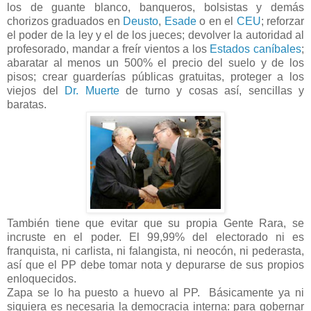
los de guante blanco, banqueros, bolsistas y demás
chorizos graduados en
Deusto
,
Esade
o en el
CEU
; reforzar
el poder de la ley y el de los jueces; devolver la autoridad al
profesorado, mandar a freír vientos a los
Estados caníbales
;
abaratar al menos un 500% el precio del suelo y de los
pisos; crear guarderías públicas gratuitas, proteger a los
viejos del
Dr. Muerte
de turno y cosas así, sencillas y
baratas.
También tiene que evitar que su propia Gente Rara, se
incruste en el poder. El 99,99% del electorado ni es
franquista, ni carlista, ni falangista, ni neocón, ni pederasta,
así que el PP debe tomar nota y depurarse de sus propios
enloquecidos.
Zapa se lo ha puesto a huevo al PP. Básicamente ya ni
siquiera es necesaria la democracia interna: para gobernar