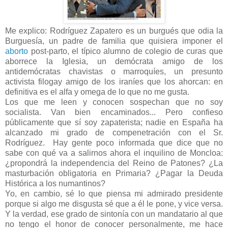
Me explico: Rodríguez Zapatero es un burgués que odia la
Burguesía, un padre de familia que quisiera imponer el
aborto
post-parto, el típico alumno de colegio de curas que
aborrece la Iglesia, un demócrata amigo de los
antidemócratas chavistas o marroquíes, un presunto
activista filogay amigo de los iraníes que los ahorcan: en
definitiva es el alfa y omega de lo que no me gusta.
Los que me leen y conocen sospechan que no soy
socialista. Van bien encaminados... Pero confieso
públicamente que sí soy zapaterista; nadie en España ha
alcanzado mi grado de compenetración con el Sr.
Rodríguez. Hay gente poco informada que dice que no
sabe con qué va a salirnos ahora el inquilino de Moncloa:
¿propondrá la independencia del Reino de Patones? ¿La
masturbación obligatoria en Primaria? ¿Pagar la Deuda
Histórica a los numantinos?
Yo, en cambio, sé lo que piensa mi admirado presidente
porque si algo me disgusta sé que a él le pone, y vice versa.
Y la verdad, ese grado de sintonía con un mandatario al que
no tengo el honor de conocer personalmente, me hace