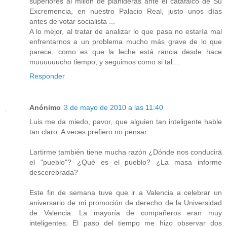
superiores al millón de plañideras ante el catafalco de Su
Excremencia, en nuestro Palacio Real, justo unos días
antes de votar socialista ...
A lo mejor, al tratar de analizar lo que pasa no estaría mal
enfrentarnos a un problema mucho más grave de lo que
parece, como es que la leche está rancia desde hace
muuuuuucho tiempo, y seguimos como si tal....
Responder
Anónimo
3 de mayo de 2010 a las 11:40
Luis me da miedo, pavor, que alguien tan inteligente hable
tan claro. A veces prefiero no pensar.
Lartirme también tiene mucha razón ¿Dónde nos conducirá
el "pueblo"? ¿Qué es el pueblo? ¿La masa informe
descerebrada?
Este fin de semana tuve que ir a Valencia a celebrar un
aniversario de mi promoción de derecho de la Universidad
de Valencia. La mayoría de compañeros eran muy
inteligentes. El paso del tiempo me hizo observar dos