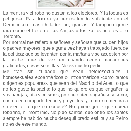
La mentira y el robo no gustan a los electores. Y la locura es
peligrosa. Para locura ya hemos tenido suficiente con el
Demenciato, más chiflados no, gracias. Y tampoco gente
rara como el Loco de las Zanjas o los zafios puteros a lo
Torrente.
Por normal me refiero a señores y señoras que cuiden hijos
o padres mayores; que alguna vez hayan trabajado fuera de
la política; que se levanten por la mañana y se acuesten por
la noche; que de vez en cuando cenen macarrones
gratinados; cosas sencillas. No es mucho pedir.
Me trae sin cuidado que sean heterosexuales u
homosexuales exoarmáricos o introarmáricos -como tantos
dirigentes populares-, que sean del Madrí o del Atleti, o que
no les guste la paella; lo que no quiero es que engañen a
sus parejas, ni a sí mismos, porque quien engañe a su amor,
con quien comparte lecho y proyectos, ¿cómo no mentirá a
su elector, al que no conoce? No quiero gente que quiera
robarme, ni mentirme. No pido santos, que entre los santos
siempre ha habido mucho desequilibrado estilita y su Reino
no es de este mundo.